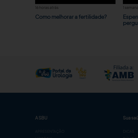
16 horas atrás
1 semana
Como melhorar a fertilidade?
Esper
pergu
A SBU
Sua sa
APRESENTAÇÃO
DICAS