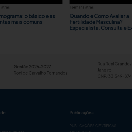
 atrás
1 semana atrás
mograma: o básico e as
Quando e Como Avaliar a
ntas mais comuns
Fertilidade Masculina?
Especialista, Consulta e 
Rua Real Grandeza
Gestão 2026-2027
Janeiro
Roni de Carvalho Fernandes
CNPJ 33.549-874
úde
Publicações
PUBLICAÇÕES CIENTÍFICAS