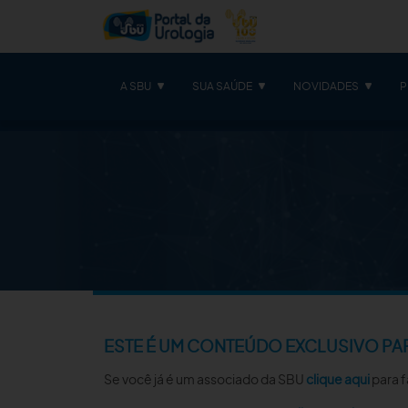
A SBU
SUA SAÚDE
NOVIDADES
P
ESTE É UM CONTEÚDO EXCLUSIVO PA
Se você já é um associado da SBU
clique aqui
para f