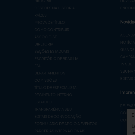
HISTÓRIA
DÚVIDA
GESTÕES NA HISTÓRIA
ENCONTR
RAÍZES
Novida
PROVA DE TÍTULO
COMO CONTRIBUIR
AGEND
ASSOCIE-SE
NOTÍCI
DIRETORIA
GUIA DE
SEÇÕES ESTADUAIS
CAMPA
ESCRITÓRIO DE BRASÍLIA
TV SBU
ESU
SBU NA 
DEPARTAMENTOS
EDITAIS
COMISSÕES
TÍTULO DE ESPECIALISTA
Impren
REGIMENTO INTERNO
ESTATUTO
RELEAS
TRANSPARÊNCIA SBU
CONTA
E
EDITAIS DE CONVOCAÇÃO
COMUNI
FORMULÁRIO DE APOIO A EVENTOS
L
PARCERIAS INTERNACIONAIS
a