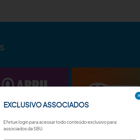
S
EXCLUSIVO ASSOCIADOS
Efetue login para acessar todo conteúdo exclusivo para
associados da SBU.