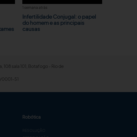
1 semana atrás
Infertilidade Conjugal: o papel
do homem e as principais
Exames
causas
, 108 sala 101, Botafogo - Rio de
/0001-51
Robótica
RESOLUÇÃO