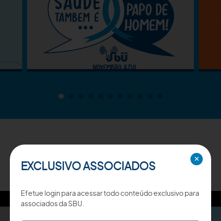
TV SBU
✕
EXCLUSIVO ASSOCIADOS
Efetue login para acessar todo conteúdo exclusivo para
associados da SBU.