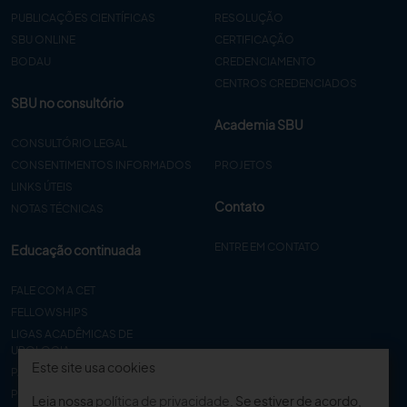
PUBLICAÇÕES CIENTÍFICAS
RESOLUÇÃO
SBU ONLINE
CERTIFICAÇÃO
BODAU
CREDENCIAMENTO
CENTROS CREDENCIADOS
SBU no consultório
Academia SBU
CONSULTÓRIO LEGAL
CONSENTIMENTOS INFORMADOS
PROJETOS
LINKS ÚTEIS
Contato
NOTAS TÉCNICAS
ENTRE EM CONTATO
Educação continuada
FALE COM A CET
FELLOWSHIPS
LIGAS ACADÊMICAS DE
UROLOGIA
Este site usa cookies
PAPER
PROCET
Leia nossa
política de privacidade
. Se estiver de acordo,