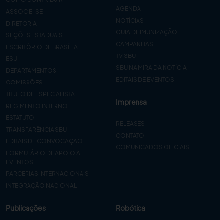
AGENDA
ASSOCIE-SE
NOTÍCIAS
DIRETORIA
GUIA DE IMUNIZAÇÃO
SEÇÕES ESTADUAIS
CAMPANHAS
ESCRITÓRIO DE BRASÍLIA
TV SBU
ESU
SBU NA MIRA DA NOTÍCIA
DEPARTAMENTOS
EDITAIS DE EVENTOS
COMISSÕES
TÍTULO DE ESPECIALISTA
Imprensa
REGIMENTO INTERNO
ESTATUTO
RELEASES
TRANSPARÊNCIA SBU
CONTATO
EDITAIS DE CONVOCAÇÃO
COMUNICADOS OFICIAIS
FORMULÁRIO DE APOIO A
EVENTOS
PARCERIAS INTERNACIONAIS
INTEGRAÇÃO NACIONAL
Publicações
Robótica