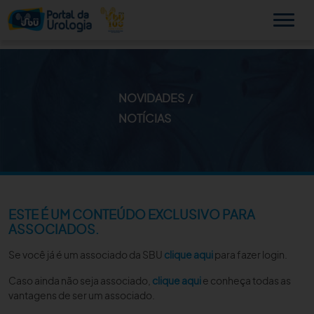
NOVIDADES
MINHA SBU
NOTÍCIAS
A SBU
SUA SAÚDE
NOVIDADES
ESTE É UM CONTEÚDO EXCLUSIVO PARA
ASSOCIADOS.
PUBLICAÇÕES
Se você já é um associado da SBU
clique aqui
para fazer login.
SBU NO CONSULTÓRIO
Caso ainda não seja associado,
clique aqui
e conheça todas as
vantagens de ser um associado.
EDUCAÇÃO CONTINUADA