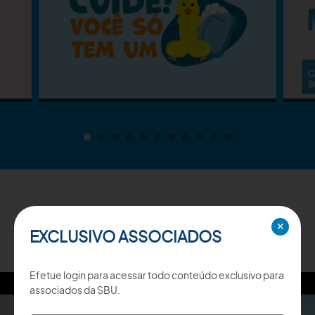
TV SBU
✕
EXCLUSIVO ASSOCIADOS
Efetue login para acessar todo conteúdo exclusivo para
associados da SBU.