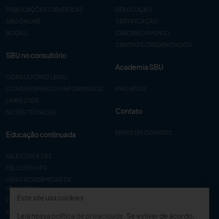
PUBLICAÇÕES CIENTÍFICAS
RESOLUÇÃO
SBU ONLINE
CERTIFICAÇÃO
BODAU
CREDENCIAMENTO
CENTROS CREDENCIADOS
SBU no consultório
Academia SBU
CONSULTÓRIO LEGAL
CONSENTIMENTOS INFORMADOS
PROJETOS
LINKS ÚTEIS
Contato
NOTAS TÉCNICAS
ENTRE EM CONTATO
Educação continuada
FALE COM A CET
FELLOWSHIPS
LIGAS ACADÊMICAS DE
UROLOGIA
Este site usa cookies
PAPER
PROCET
Leia nossa
política de privacidade
. Se estiver de acordo,