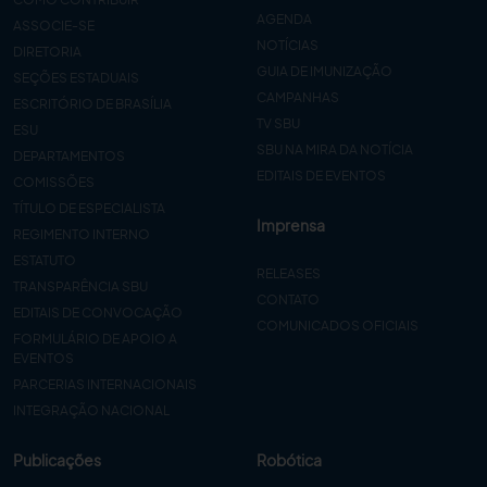
AGENDA
ASSOCIE-SE
NOTÍCIAS
DIRETORIA
GUIA DE IMUNIZAÇÃO
SEÇÕES ESTADUAIS
CAMPANHAS
ESCRITÓRIO DE BRASÍLIA
TV SBU
ESU
SBU NA MIRA DA NOTÍCIA
DEPARTAMENTOS
EDITAIS DE EVENTOS
COMISSÕES
TÍTULO DE ESPECIALISTA
Imprensa
REGIMENTO INTERNO
ESTATUTO
RELEASES
TRANSPARÊNCIA SBU
CONTATO
EDITAIS DE CONVOCAÇÃO
COMUNICADOS OFICIAIS
FORMULÁRIO DE APOIO A
EVENTOS
PARCERIAS INTERNACIONAIS
INTEGRAÇÃO NACIONAL
Publicações
Robótica