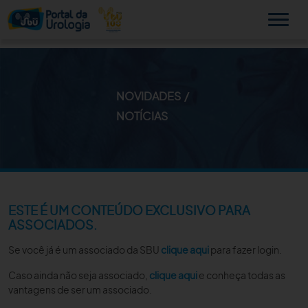
NOVIDADES
MINHA SBU
NOTÍCIAS
A SBU
SUA SAÚDE
NOVIDADES
ESTE É UM CONTEÚDO EXCLUSIVO PARA
ASSOCIADOS.
PUBLICAÇÕES
Se você já é um associado da SBU
clique aqui
para fazer login.
SBU NO CONSULTÓRIO
Caso ainda não seja associado,
clique aqui
e conheça todas as
vantagens de ser um associado.
EDUCAÇÃO CONTINUADA