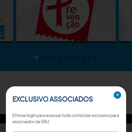
TV SBU
✕
EXCLUSIVO ASSOCIADOS
Efetue login para acessar todo conteúdo exclusivo para
associados da SBU.