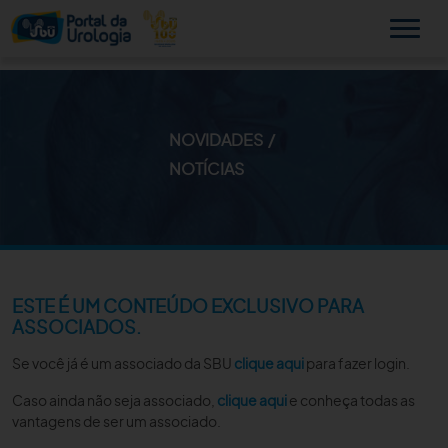
NOVIDADES
MINHA SBU
NOTÍCIAS
A SBU
SUA SAÚDE
NOVIDADES
ESTE É UM CONTEÚDO EXCLUSIVO PARA
ASSOCIADOS.
PUBLICAÇÕES
Se você já é um associado da SBU
clique aqui
para fazer login.
SBU NO CONSULTÓRIO
Caso ainda não seja associado,
clique aqui
e conheça todas as
vantagens de ser um associado.
EDUCAÇÃO CONTINUADA