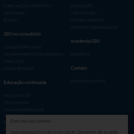
PUBLICAÇÕES CIENTÍFICAS
RESOLUÇÃO
SBU ONLINE
CERTIFICAÇÃO
BODAU
CREDENCIAMENTO
CENTROS CREDENCIADOS
SBU no consultório
Academia SBU
CONSULTÓRIO LEGAL
CONSENTIMENTOS INFORMADOS
PROJETOS
LINKS ÚTEIS
Contato
NOTAS TÉCNICAS
ENTRE EM CONTATO
Educação continuada
FALE COM A CET
FELLOWSHIPS
LIGAS ACADÊMICAS DE
UROLOGIA
Este site usa cookies
PAPER
PROCET
Leia nossa
política de privacidade
. Se estiver de acordo,