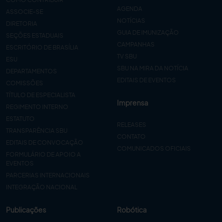
AGENDA
ASSOCIE-SE
NOTÍCIAS
DIRETORIA
GUIA DE IMUNIZAÇÃO
SEÇÕES ESTADUAIS
CAMPANHAS
ESCRITÓRIO DE BRASÍLIA
TV SBU
ESU
SBU NA MIRA DA NOTÍCIA
DEPARTAMENTOS
EDITAIS DE EVENTOS
COMISSÕES
TÍTULO DE ESPECIALISTA
Imprensa
REGIMENTO INTERNO
ESTATUTO
RELEASES
TRANSPARÊNCIA SBU
CONTATO
EDITAIS DE CONVOCAÇÃO
COMUNICADOS OFICIAIS
FORMULÁRIO DE APOIO A
EVENTOS
PARCERIAS INTERNACIONAIS
INTEGRAÇÃO NACIONAL
Publicações
Robótica