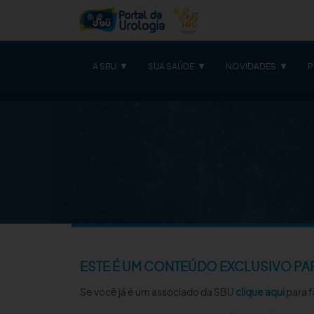
A SBU
SUA SAÚDE
NOVIDADES
P
ESTE É UM CONTEÚDO EXCLUSIVO PA
Se você já é um associado da SBU
clique aqui
para f