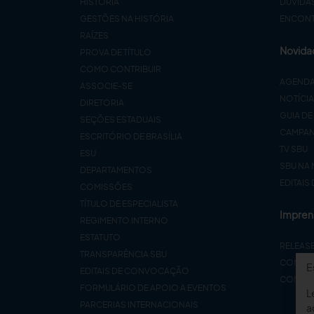
HISTÓRIA
DÚVIDA
GESTÕES NA HISTÓRIA
ENCONTR
RAÍZES
Novida
PROVA DE TÍTULO
COMO CONTRIBUIR
AGEND
ASSOCIE-SE
NOTÍCI
DIRETORIA
GUIA DE
SEÇÕES ESTADUAIS
CAMPA
ESCRITÓRIO DE BRASÍLIA
TV SBU
ESU
SBU NA 
DEPARTAMENTOS
EDITAIS
COMISSÕES
TÍTULO DE ESPECIALISTA
Impren
REGIMENTO INTERNO
ESTATUTO
RELEAS
TRANSPARÊNCIA SBU
CONTA
E
EDITAIS DE CONVOCAÇÃO
COMUNI
FORMULÁRIO DE APOIO A EVENTOS
L
PARCERIAS INTERNACIONAIS
a