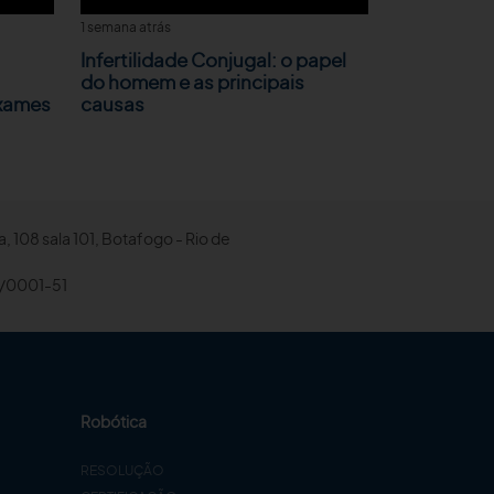
1 semana atrás
Infertilidade Conjugal: o papel
do homem e as principais
Exames
causas
, 108 sala 101, Botafogo - Rio de
/0001-51
Robótica
RESOLUÇÃO