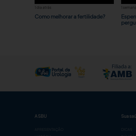
1 dia atrás
1 semana
Como melhorar a fertilidade?
Esper
pergu
A SBU
Sua sa
APRESENTAÇÃO
DICAS