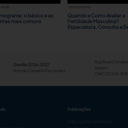
 atrás
1 semana atrás
mograma: o básico e as
Quando e Como Avaliar a
ntas mais comuns
Fertilidade Masculina?
Especialista, Consulta e 
Rua Real Grandeza
Gestão 2026-2027
Janeiro
Roni de Carvalho Fernandes
CNPJ 33.549-874
úde
Publicações
PUBLICAÇÕES CIENTÍFICAS