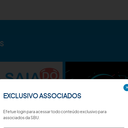
S
EXCLUSIVO ASSOCIADOS
Efetue login para acessar todo conteúdo exclusivo para
associados da SBU.