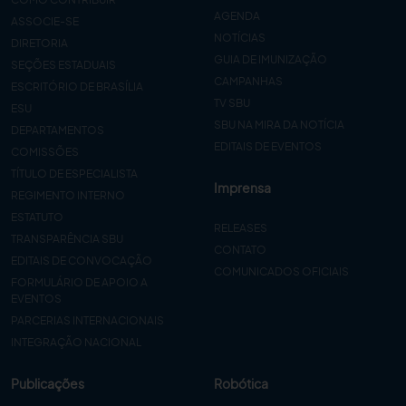
AGENDA
ASSOCIE-SE
NOTÍCIAS
DIRETORIA
GUIA DE IMUNIZAÇÃO
SEÇÕES ESTADUAIS
CAMPANHAS
ESCRITÓRIO DE BRASÍLIA
TV SBU
ESU
SBU NA MIRA DA NOTÍCIA
DEPARTAMENTOS
EDITAIS DE EVENTOS
COMISSÕES
TÍTULO DE ESPECIALISTA
Imprensa
REGIMENTO INTERNO
ESTATUTO
RELEASES
TRANSPARÊNCIA SBU
CONTATO
EDITAIS DE CONVOCAÇÃO
COMUNICADOS OFICIAIS
FORMULÁRIO DE APOIO A
EVENTOS
PARCERIAS INTERNACIONAIS
INTEGRAÇÃO NACIONAL
Publicações
Robótica