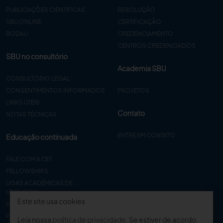
PUBLICAÇÕES CIENTÍFICAS
RESOLUÇÃO
SBU ONLINE
CERTIFICAÇÃO
BODAU
CREDENCIAMENTO
CENTROS CREDENCIADOS
SBU no consultório
Academia SBU
CONSULTÓRIO LEGAL
CONSENTIMENTOS INFORMADOS
PROJETOS
LINKS ÚTEIS
Contato
NOTAS TÉCNICAS
ENTRE EM CONTATO
Educação continuada
FALE COM A CET
FELLOWSHIPS
LIGAS ACADÊMICAS DE
UROLOGIA
Este site usa cookies
PAPER
PROCET
Leia nossa
política de privacidade
. Se estiver de acordo,