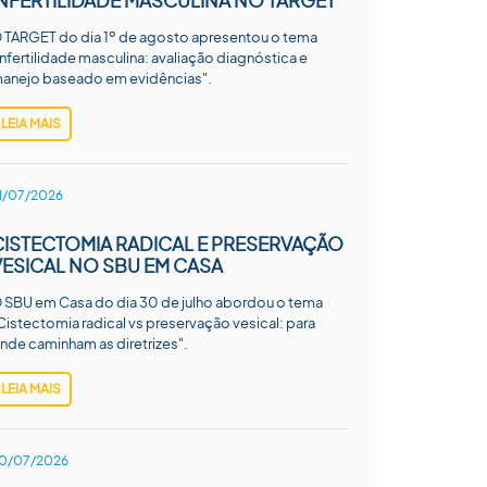
INFERTILIDADE MASCULINA NO TARGET
 TARGET do dia 1º de agosto apresentou o tema
Infertilidade masculina: avaliação diagnóstica e
anejo baseado em evidências".
LEIA MAIS
1/07/2026
CISTECTOMIA RADICAL E PRESERVAÇÃO
VESICAL NO SBU EM CASA
 SBU em Casa do dia 30 de julho abordou o tema
Cistectomia radical vs preservação vesical: para
nde caminham as diretrizes".
LEIA MAIS
0/07/2026