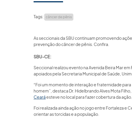
Tags:
câncer de pênis
As seccionais da SBU continuam promovendo ações p
prevenção do câncer de pênis. Confira.
SBU-CE:
Seccional realizou evento na Avenida Beira Mar em 
apoiados pela Secretaria Municipal de Saúde, U
“Foi um momento de interação e fraternidade par
homem”, destaca Dr. Hidelbrando Alves Mota Filho,
Ceará
esteve no local para fazer cobertura da ação
Foi realizada ainda ação no jogo entre Fortaleza e
orientar as torcidas e a população.