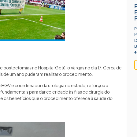
P
P
D
B
e
ostectomias no Hospital Getúlio Vargas no dia 17. Cerca de
 de um ano puderam realizar o procedimento.
o HGV e coordenador da urologia no estado, reforçou a
undamentais para dar celeridade às filas de cirurgia do
re os benefícios que o procedimento oferece à saúde do