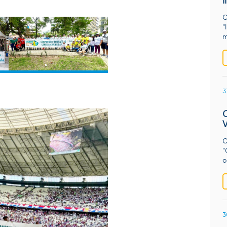
O
"
m
3
O
"
o
3