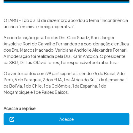
O TARGET do dia 13 de dezembro abordou o tema "Incontinência
urinária feminina e bexiga hiperativa".
A coordenação geral foi dos Drs. Caio Suartz, Karin Jaeger
Anzolch e Roni de Carvalho Fernandes e a coordenação científica
dos Drs. Marcos Machado, Veridiana Andrioli e Alexandre Fornari.
A moderação foi realizada pela Dra. Karin Anzolch. O presidente
da SBU, Dr. Luiz Otávio Torres, foi responsável pela abertura.
O evento contou com 99 participantes, sendo 75 do Brasil, 9 do
Peru, 5 do Paraguai, 2 dos EUA, 1 da África do Sul, 1 da Alemanha, 1
da Bolívia, 1 do Chile, 1 da Colômbia, 1 da Espanha, 1 de
Moçambique e 1 de Países Baixos.
Acesse a reprise
Acesse