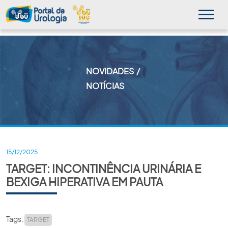
NOVIDADES
MINHA SBU
NOTÍCIAS
A SBU
SUA SAÚDE
NOVIDADES
15/12/2025
TARGET: INCONTINÊNCIA URINÁRIA E
PUBLICAÇÕES
BEXIGA HIPERATIVA EM PAUTA
SBU NO CONSULTÓRIO
EDUCAÇÃO CONTINUADA
Tags:
TARGET