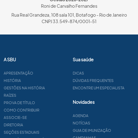
Roni de Carvalho Fernandes
Rua Real Grandeza, 108 sala 101, Botafogo - Rio de Janeiro
CNPJ 33.549-874/0001-51
A SBU
Sua saúde
APRESENTAÇÃO
DICAS
HISTÓRIA
DÚVIDAS FREQUENTES
GESTÕES NA HISTÓRIA
ENCONTRE UM ESPECIALISTA
RAÍZES
Novidades
PROVA DE TÍTULO
COMO CONTRIBUIR
AGENDA
ASSOCIE-SE
NOTÍCIAS
DIRETORIA
GUIA DE IMUNIZAÇÃO
SEÇÕES ESTADUAIS
CAMPANHAS