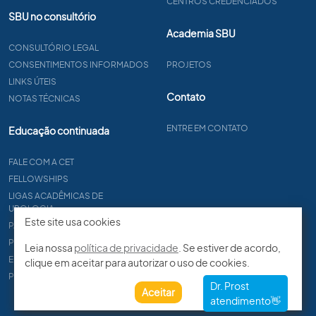
CENTROS CREDENCIADOS
SBU no consultório
Academia SBU
CONSULTÓRIO LEGAL
CONSENTIMENTOS INFORMADOS
PROJETOS
LINKS ÚTEIS
Contato
NOTAS TÉCNICAS
ENTRE EM CONTATO
Educação continuada
FALE COM A CET
FELLOWSHIPS
LIGAS ACADÊMICAS DE
UROLOGIA
Este site usa cookies
PAPER
PROCET
Leia nossa
política de privacidade
. Se estiver de acordo,
EDITAIS
clique em aceitar para autorizar o uso de cookies.
PROGRAMA DE RESIDÊNCIA
Aceitar