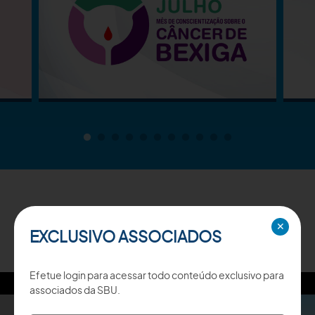
TV SBU
✕
EXCLUSIVO ASSOCIADOS
Efetue login para acessar todo conteúdo exclusivo para
associados da SBU.