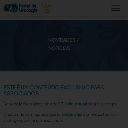
NOVIDADES
MINHA SBU
NOTÍCIAS
A SBU
SUA SAÚDE
NOVIDADES
ESTE É UM CONTEÚDO EXCLUSIVO PARA
ASSOCIADOS.
PUBLICAÇÕES
Se você já é um associado da SBU
clique aqui
para fazer login.
SBU NO CONSULTÓRIO
Caso ainda não seja associado,
clique aqui
e conheça todas as
vantagens de ser um associado.
EDUCAÇÃO CONTINUADA