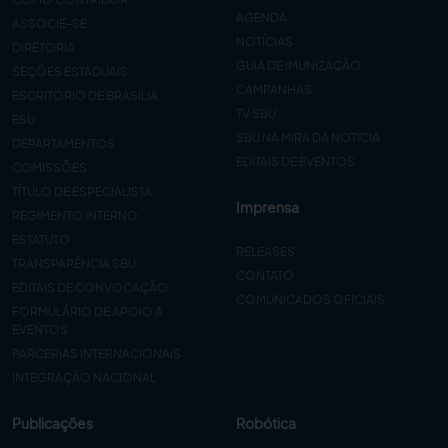
AGENDA
ASSOCIE-SE
NOTÍCIAS
DIRETORIA
GUIA DE IMUNIZAÇÃO
SEÇÕES ESTADUAIS
CAMPANHAS
ESCRITÓRIO DE BRASÍLIA
TV SBU
ESU
SBU NA MIRA DA NOTÍCIA
DEPARTAMENTOS
EDITAIS DE EVENTOS
COMISSÕES
TÍTULO DE ESPECIALISTA
Imprensa
REGIMENTO INTERNO
ESTATUTO
RELEASES
TRANSPARÊNCIA SBU
CONTATO
EDITAIS DE CONVOCAÇÃO
COMUNICADOS OFICIAIS
FORMULÁRIO DE APOIO A
EVENTOS
PARCERIAS INTERNACIONAIS
INTEGRAÇÃO NACIONAL
Publicações
Robótica