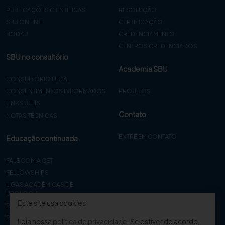
PUBLICAÇÕES CIENTÍFICAS
RESOLUÇÃO
SBU ONLINE
CERTIFICAÇÃO
BODAU
CREDENCIAMENTO
CENTROS CREDENCIADOS
SBU no consultório
Academia SBU
CONSULTÓRIO LEGAL
CONSENTIMENTOS INFORMADOS
PROJETOS
LINKS ÚTEIS
Contato
NOTAS TÉCNICAS
ENTRE EM CONTATO
Educação continuada
FALE COM A CET
FELLOWSHIPS
LIGAS ACADÊMICAS DE
UROLOGIA
Este site usa cookies
PAPER
PROCET
Leia nossa
política de privacidade
. Se estiver de acordo,