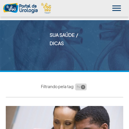
SUA SAÚDE
MINHA SBU
DICAS
A SBU
SUA SAÚDE
NOVIDADES
Filtrando pela tag:
fiv
X
PUBLICAÇÕES
SBU NO CONSULTÓRIO
EDUCAÇÃO CONTINUADA