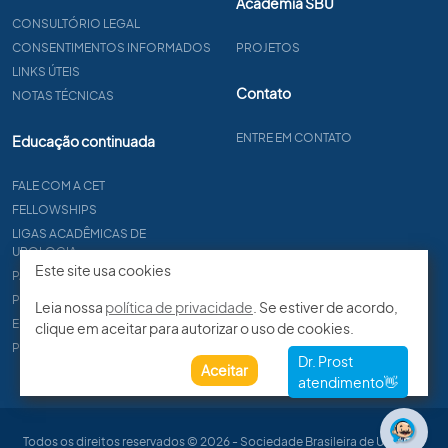
Academia SBU
CONSULTÓRIO LEGAL
CONSENTIMENTOS INFORMADOS
PROJETOS
LINKS ÚTEIS
Contato
NOTAS TÉCNICAS
ENTRE EM CONTATO
Educação continuada
FALE COM A CET
FELLOWSHIPS
LIGAS ACADÊMICAS DE
UROLOGIA
Este site usa cookies
PAPER
PROCET
Leia nossa
política de privacidade
. Se estiver de acordo,
EDITAIS
clique em aceitar para autorizar o uso de cookies.
PROGRAMA DE RESIDÊNCIA
Aceitar
Todos os direitos reservados © 2026 - Sociedade Brasileira de Urologia