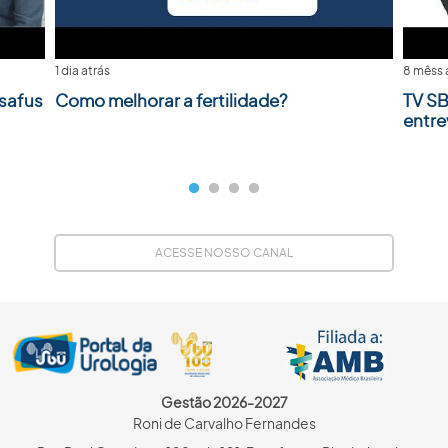
1 dia atrás
8 mêss 
safus
Como melhorar a fertilidade?
TV SB
entre
ACESSE NOSSO CANAL
Gestão 2026-2027
Roni de Carvalho Fernandes