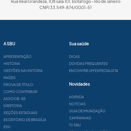
Rua Real Grandeza, 108 sala 101, Botafogo - Rio de Janeiro
CNPJ 33.549-874/0001-51
A SBU
Sua saúde
APRESENTAÇÃO
DICAS
HISTÓRIA
DÚVIDAS FREQUENTES
GESTÕES NA HISTÓRIA
ENCONTRE UM ESPECIALISTA
RAÍZES
Novidades
PROVA DE TÍTULO
COMO CONTRIBUIR
AGENDA
ASSOCIE-SE
NOTÍCIAS
DIRETORIA
GUIA DE IMUNIZAÇÃO
SEÇÕES ESTADUAIS
CAMPANHAS
ESCRITÓRIO DE BRASÍLIA
TV SBU
ESU