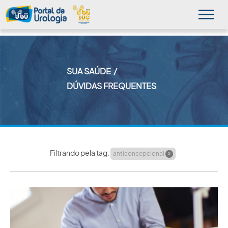
SUA SAÚDE
MINHA SBU
DÚVIDAS FREQUENTES
A SBU
SUA SAÚDE
NOVIDADES
Filtrando pela tag:
anticoncepcional
X
PUBLICAÇÕES
SBU NO CONSULTÓRIO
EDUCAÇÃO CONTINUADA