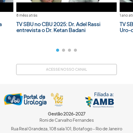
8 mêss atrás
1 ano at
a
TV SBU no CBU 2025: Dr. Adel Rassi
TV SB
entrevista o Dr. Ketan Badani
Uro-
ACESSE NOSSO CANAL
Gestão 2026-2027
Roni de Carvalho Fernandes
Rua Real Grandeza, 108 sala 101, Botafogo - Rio de Janeiro