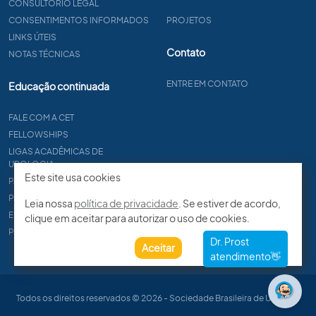
CONSULTÓRIO LEGAL
CONSENTIMENTOS INFORMADOS
PROJETOS
LINKS ÚTEIS
Contato
NOTAS TÉCNICAS
ENTRE EM CONTATO
Educação continuada
FALE COM A CET
FELLOWSHIPS
LIGAS ACADÊMICAS DE
UROLOGIA
Este site usa cookies
PAPER
PROCET
Leia nossa
política de privacidade
. Se estiver de acordo,
EDITAIS
clique em aceitar para autorizar o uso de cookies.
PROGRAMA DE RESIDÊNCIA
Aceitar
Todos os direitos reservados © 2026 - Sociedade Brasileira de Urologia