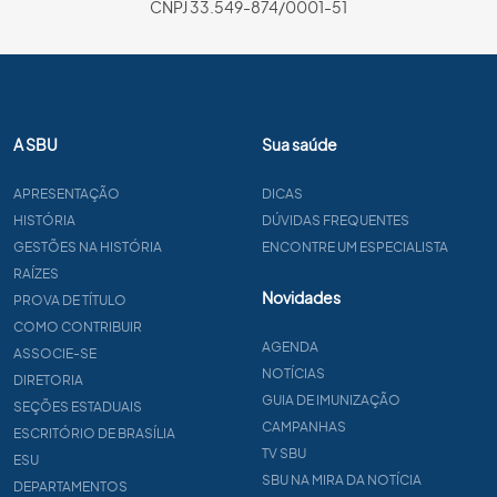
CNPJ 33.549-874/0001-51
A SBU
Sua saúde
APRESENTAÇÃO
DICAS
HISTÓRIA
DÚVIDAS FREQUENTES
GESTÕES NA HISTÓRIA
ENCONTRE UM ESPECIALISTA
RAÍZES
Novidades
PROVA DE TÍTULO
COMO CONTRIBUIR
AGENDA
ASSOCIE-SE
NOTÍCIAS
DIRETORIA
GUIA DE IMUNIZAÇÃO
SEÇÕES ESTADUAIS
CAMPANHAS
ESCRITÓRIO DE BRASÍLIA
TV SBU
ESU
SBU NA MIRA DA NOTÍCIA
DEPARTAMENTOS