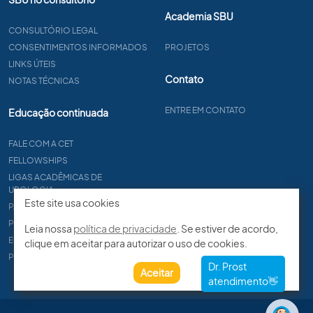
Academia SBU
CONSULTÓRIO LEGAL
CONSENTIMENTOS INFORMADOS
PROJETOS
LINKS ÚTEIS
Contato
NOTAS TÉCNICAS
ENTRE EM CONTATO
Educação continuada
FALE COM A CET
FELLOWSHIPS
LIGAS ACADÊMICAS DE
UROLOGIA
Este site usa cookies
PAPER
PROCET
Leia nossa
política de privacidade
. Se estiver de acordo,
EDITAIS
clique em aceitar para autorizar o uso de cookies.
PROGRAMA DE RESIDÊNCIA
Aceitar