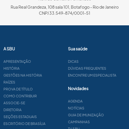
Rua Real Grandeza, 108 sala 101, Botafogo - Rio de Janeiro
CNPJ 33.549-874/0001-51
A SBU
Sua saúde
APRESENTAÇÃO
DICAS
HISTÓRIA
DÚVIDAS FREQUENTES
GESTÕES NA HISTÓRIA
ENCONTRE UM ESPECIALISTA
RAÍZES
Novidades
PROVA DE TÍTULO
COMO CONTRIBUIR
AGENDA
ASSOCIE-SE
NOTÍCIAS
DIRETORIA
GUIA DE IMUNIZAÇÃO
SEÇÕES ESTADUAIS
CAMPANHAS
ESCRITÓRIO DE BRASÍLIA
TV SBU