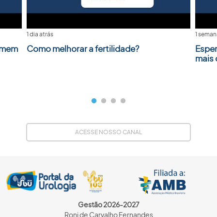
1 dia atrás
1 seman
homem
Como melhorar a fertilidade?
Esper
mais
ACESSE NOSSO CANAL
Gestão 2026-2027
Roni de Carvalho Fernandes