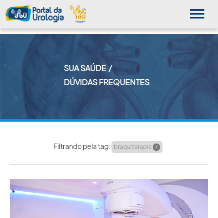
SUA SAÚDE
MINHA SBU
DÚVIDAS FREQUENTES
A SBU
SUA SAÚDE
NOVIDADES
Filtrando pela tag:
braquiterapia
X
PUBLICAÇÕES
SBU NO CONSULTÓRIO
EDUCAÇÃO CONTINUADA