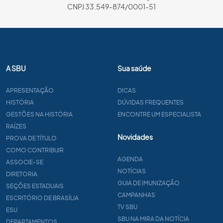
CNPJ 33.549-874/0001-51
A SBU
Sua saúde
APRESENTAÇÃO
DICAS
HISTÓRIA
DÚVIDAS FREQUENTES
GESTÕES NA HISTÓRIA
ENCONTRE UM ESPECIALISTA
RAÍZES
Novidades
PROVA DE TÍTULO
COMO CONTRIBUIR
AGENDA
ASSOCIE-SE
NOTÍCIAS
DIRETORIA
GUIA DE IMUNIZAÇÃO
SEÇÕES ESTADUAIS
CAMPANHAS
ESCRITÓRIO DE BRASÍLIA
TV SBU
ESU
SBU NA MIRA DA NOTÍCIA
DEPARTAMENTOS