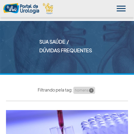
SUA SAÚDE
MINHA SBU
DÚVIDAS FREQUENTES
A SBU
SUA SAÚDE
NOVIDADES
Filtrando pela tag:
homens
X
PUBLICAÇÕES
SBU NO CONSULTÓRIO
EDUCAÇÃO CONTINUADA