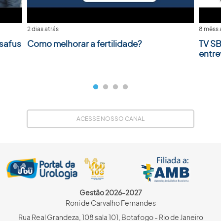
2 dias atrás
8 mêss 
safus
Como melhorar a fertilidade?
TV SB
entre
ACESSE NOSSO CANAL
Gestão 2026-2027
Roni de Carvalho Fernandes
Rua Real Grandeza, 108 sala 101, Botafogo - Rio de Janeiro