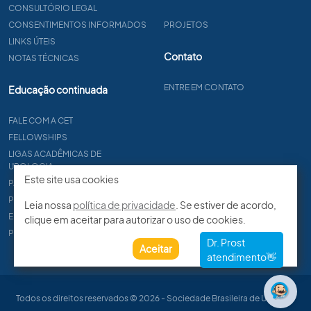
CONSULTÓRIO LEGAL
CONSENTIMENTOS INFORMADOS
PROJETOS
LINKS ÚTEIS
Contato
NOTAS TÉCNICAS
ENTRE EM CONTATO
Educação continuada
FALE COM A CET
FELLOWSHIPS
LIGAS ACADÊMICAS DE
UROLOGIA
Este site usa cookies
PAPER
PROCET
Leia nossa
política de privacidade
. Se estiver de acordo,
EDITAIS
clique em aceitar para autorizar o uso de cookies.
PROGRAMA DE RESIDÊNCIA
Aceitar
Todos os direitos reservados © 2026 - Sociedade Brasileira de Urologia