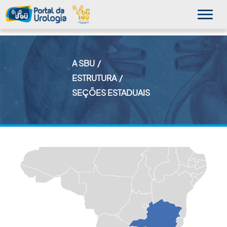
A SBU
MINHA SBU
ESTRUTURA
SEÇÕES ESTADUAIS
A SBU
SUA SAÚDE
NOVIDADES
PUBLICAÇÕES
SBU NO CONSULTÓRIO
EDUCAÇÃO CONTINUADA