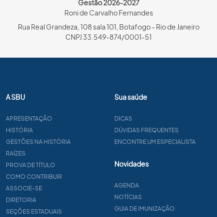
Gestão 2026-2027
Roni de Carvalho Fernandes
Rua Real Grandeza, 108 sala 101, Botafogo - Rio de Janeiro
CNPJ 33.549-874/0001-51
A SBU
Sua saúde
APRESENTAÇÃO
DICAS
HISTÓRIA
DÚVIDAS FREQUENTES
GESTÕES NA HISTÓRIA
ENCONTRE UM ESPECIALISTA
RAÍZES
Novidades
PROVA DE TÍTULO
COMO CONTRIBUIR
AGENDA
ASSOCIE-SE
NOTÍCIAS
DIRETORIA
GUIA DE IMUNIZAÇÃO
SEÇÕES ESTADUAIS