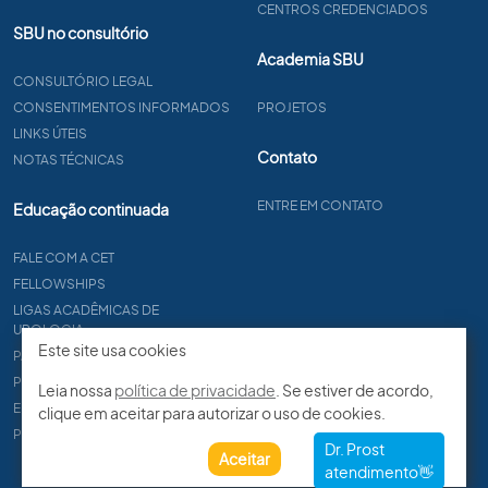
CENTROS CREDENCIADOS
SBU no consultório
Academia SBU
CONSULTÓRIO LEGAL
CONSENTIMENTOS INFORMADOS
PROJETOS
LINKS ÚTEIS
Contato
NOTAS TÉCNICAS
ENTRE EM CONTATO
Educação continuada
FALE COM A CET
FELLOWSHIPS
LIGAS ACADÊMICAS DE
UROLOGIA
Este site usa cookies
PAPER
PROCET
Leia nossa
política de privacidade
. Se estiver de acordo,
EDITAIS
clique em aceitar para autorizar o uso de cookies.
PROGRAMA DE RESIDÊNCIA
Aceitar