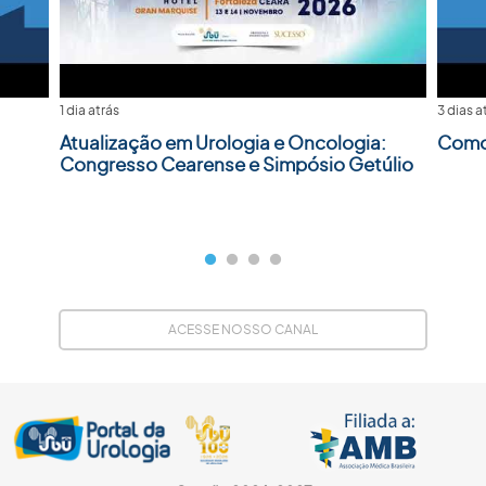
1 dia atrás
3 dias a
Atualização em Urologia e Oncologia:
Como 
Congresso Cearense e Simpósio Getúlio
ACESSE NOSSO CANAL