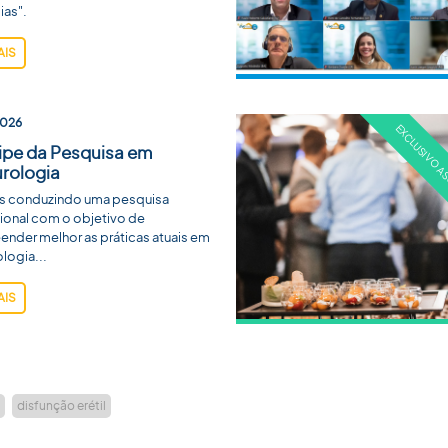
ias".
AIS
2026
cipe da Pesquisa em
rologia
s conduzindo uma pesquisa
cional com o objetivo de
nder melhor as práticas atuais em
logia...
AIS
disfunção erétil