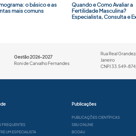
mograma: o básico e as
Quando e Como Avaliar a
ntas mais comuns
Fertilidade Masculina?
Especialista, Consulta e 
Rua Real Grandeza
Gestão 2026-2027
Janeiro
Roni de Carvalho Fernandes
CNPJ 33.549-874
úde
Publicações
PUBLICAÇÕES CIENTÍFICAS
S FREQUENTES
SBU ONLINE
E UM ESPECIALISTA
BODAU