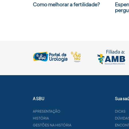
Como melhorar a fertilidade?
Esper
pergu
A SBU
Sua sa
APRESENTAÇÃO
DICAS
HISTÓRIA
DÚVIDA
GESTÕES NA HISTÓRIA
ENCONTR