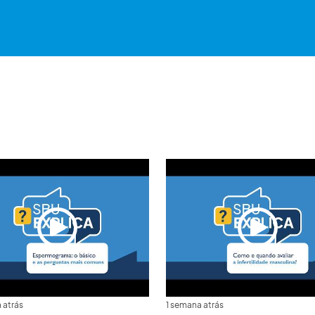
 atrás
1 semana atrás