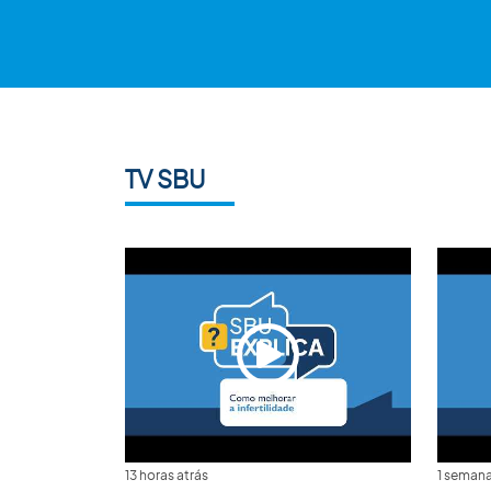
TV SBU
13 horas atrás
1 semana