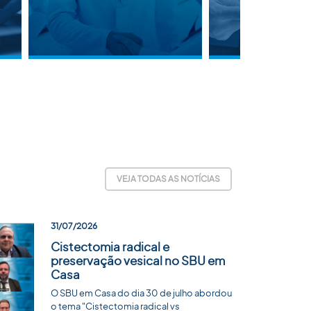
VEJA TODAS AS NOTÍCIAS
31/07/2026
Cistectomia radical e
preservação vesical no SBU em
Casa
O SBU em Casa do dia 30 de julho abordou
o tema "Cistectomia radical vs