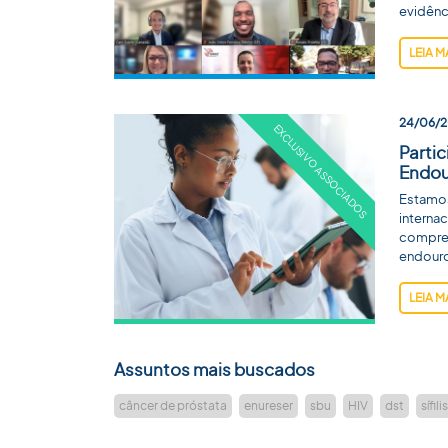
evidênc
LEIA M
24/06/
Parti
Endou
Estamo
interna
compree
endouro
LEIA M
Assuntos mais buscados
câncer de próstata
enureser
sbu
HIV
dst
sífilis