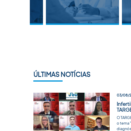
ÚLTIMAS NOTÍCIAS
03/08/
Infert
TARG
O TARGE
o tema "
diagnós