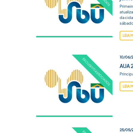
Primei
atualiz
da cid
sábado,
LEIA 
10/06/
AUA 
Princip
LEIA 
25/05/