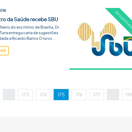
2016
tro da Saúde recebe SBU
eiro do escritório de Brasília, Dr.
Turra entrega carta de sugestões
dade a Ricardo Barros O novo...
MAIS
...
173
174
175
176
177
...
19