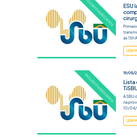
ESU l
compo
cirur
Primeir
transmi
às 15h 
LEIA 
19/05/2
Lista
TiSB
A SBU d
na prov
10/04/
LEIA 