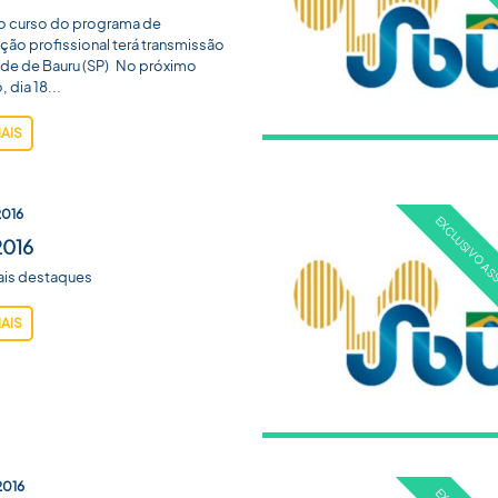
ro curso do programa de
ação profissional terá transmissão
ade de Bauru (SP) No próximo
 dia 18...
MAIS
2016
2016
ais destaques
MAIS
2016