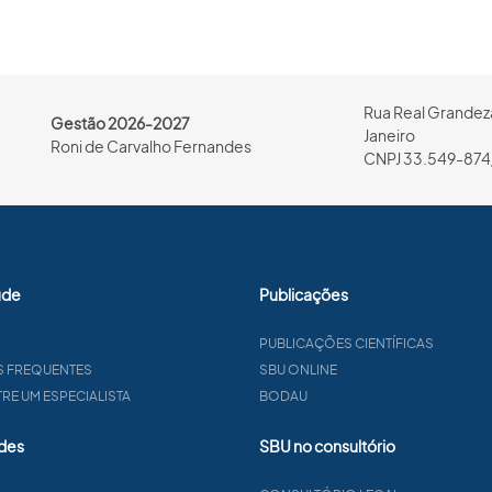
Rua Real Grandeza
Gestão 2026-2027
Janeiro
Roni de Carvalho Fernandes
CNPJ 33.549-874
úde
Publicações
PUBLICAÇÕES CIENTÍFICAS
S FREQUENTES
SBU ONLINE
E UM ESPECIALISTA
BODAU
des
SBU no consultório