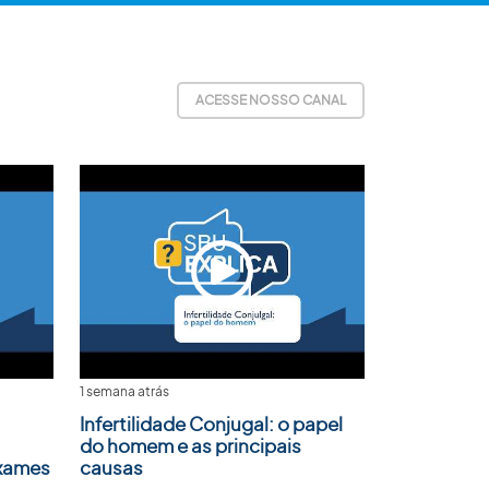
ACESSE NOSSO CANAL
1 semana atrás
Infertilidade Conjugal: o papel
do homem e as principais
Exames
causas