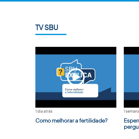
TV SBU
1 dia atrás
1 semana
Como melhorar a fertilidade?
Esper
pergu