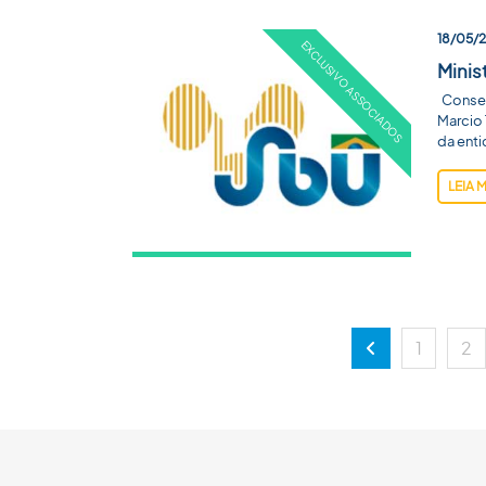
18/05/
Minis
Conselh
Marcio 
da enti
LEIA 
1
2
Anterior