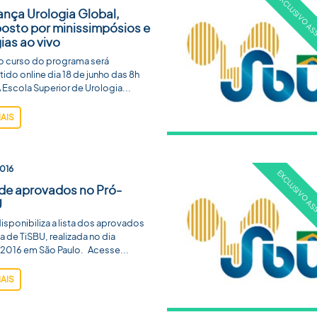
ança Urologia Global,
sto por minissimpósios e
gias ao vivo
o curso do programa será
tido online dia 18 de junho das 8h
A Escola Superior de Urologia...
MAIS
016
 de aprovados no Pró-
U
isponibiliza a lista dos aprovados
a de TiSBU, realizada no dia
2016 em São Paulo. Acesse...
MAIS