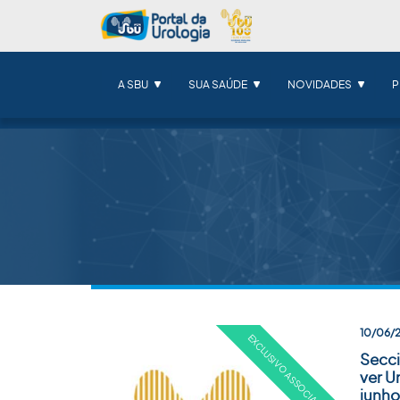
A SBU
SUA SAÚDE
NOVIDADES
P
10/06/
Secci
ver U
junho