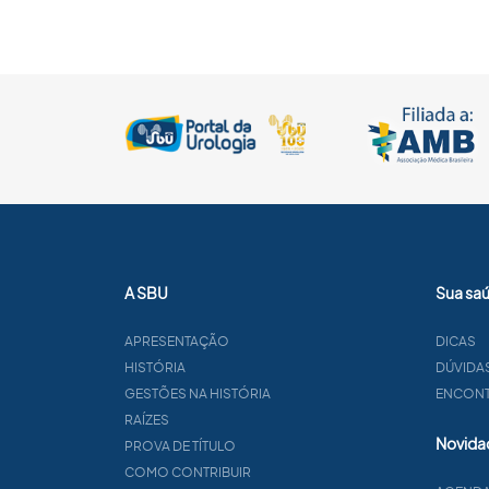
A SBU
Sua sa
APRESENTAÇÃO
DICAS
HISTÓRIA
DÚVIDA
GESTÕES NA HISTÓRIA
ENCONTR
RAÍZES
Novida
PROVA DE TÍTULO
COMO CONTRIBUIR