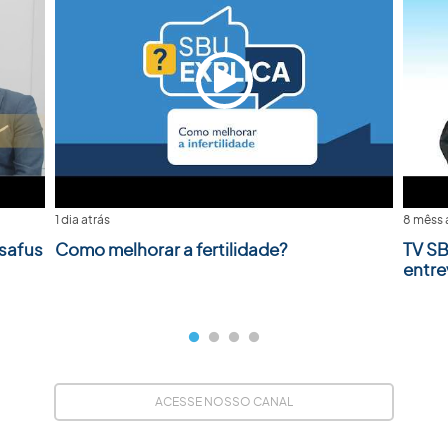
1 dia atrás
8 mêss 
safus
Como melhorar a fertilidade?
TV SB
entre
ACESSE NOSSO CANAL