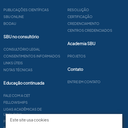
PUBLICAÇÕES CIENTÍFICAS
RESOLUÇÃO
SBU ONLINE
CERTIFICAÇÃO
BODAU
CREDENCIAMENTO
CENTROS CREDENCIADOS
SBU no consultório
Academia SBU
CONSULTÓRIO LEGAL
CONSENTIMENTOS INFORMADOS
PROJETOS
LINKS ÚTEIS
Contato
NOTAS TÉCNICAS
ENTRE EM CONTATO
Educação continuada
FALE COM A CET
FELLOWSHIPS
LIGAS ACADÊMICAS DE
UROLOGIA
Este site usa cookies
PAPER