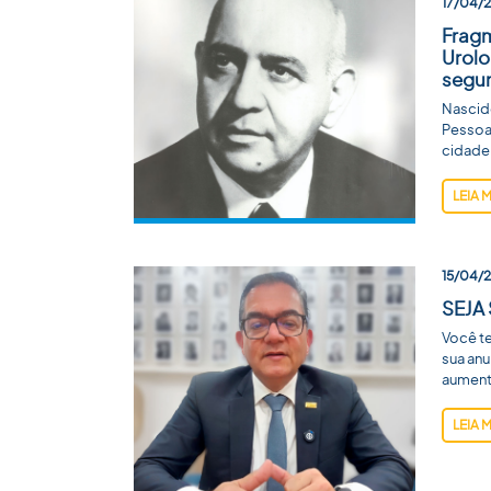
17/04/
Fragm
Urolo
segun
Nascido
Pessoa 
cidade 
LEIA 
15/04/
SEJA
Você te
sua anu
aument
LEIA 