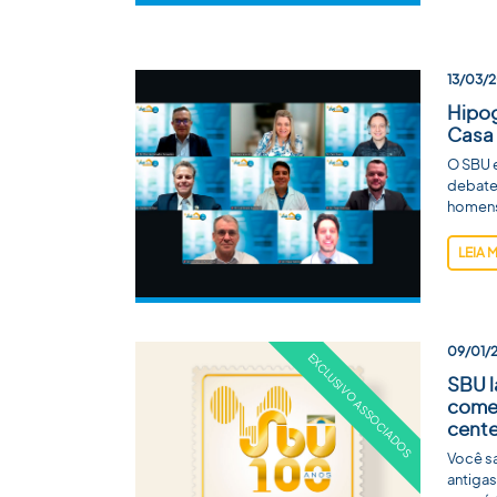
13/03/
Hipo
Casa 
O SBU 
debate
homens
LEIA 
09/01/
SBU l
come
cente
Você sa
antiga