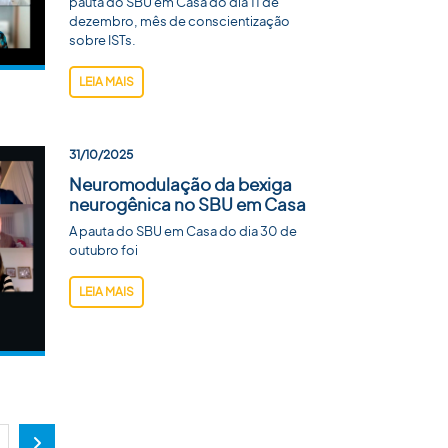
pauta do SBU em Casa do dia 11 de
dezembro, mês de conscientização
sobre ISTs.
LEIA MAIS
31/10/2025
Neuromodulação da bexiga
neurogênica no SBU em Casa
A pauta do SBU em Casa do dia 30 de
outubro foi
LEIA MAIS