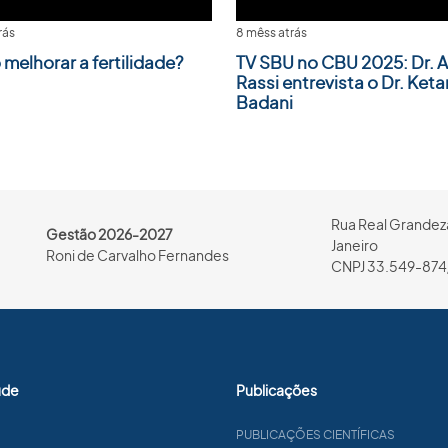
rás
8 mêss atrás
melhorar a fertilidade?
TV SBU no CBU 2025: Dr. A
Rassi entrevista o Dr. Keta
Badani
Rua Real Grandeza
Gestão 2026-2027
Janeiro
Roni de Carvalho Fernandes
CNPJ 33.549-874
úde
Publicações
PUBLICAÇÕES CIENTÍFICAS