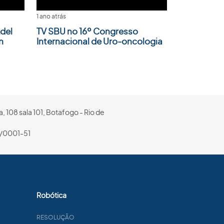
1 ano atrás
del
TV SBU no 16º Congresso
n
Internacional de Uro-oncologia
, 108 sala 101, Botafogo - Rio de
/0001-51
Robótica
RESOLUÇÃO