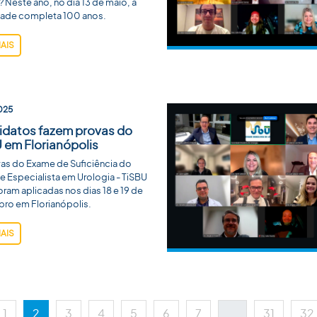
? Neste ano, no dia 13 de maio, a
ade completa 100 anos.
MAIS
025
datos fazem provas do
 em Florianópolis
as do Exame de Suficiência do
de Especialista em Urologia - TiSBU
ram aplicadas nos dias 18 e 19 de
ro em Florianópolis.
MAIS
1
2
3
4
5
6
7
...
31
32