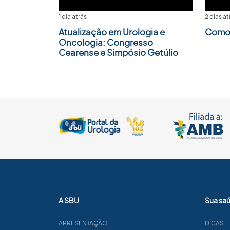
1 dia atrás
2 dias at
Atualização em Urologia e
Como 
Oncologia: Congresso
Cearense e Simpósio Getúlio
A SBU
Sua sa
APRESENTAÇÃO
DICAS