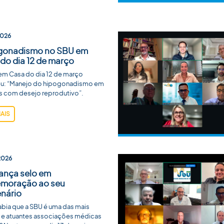
2026
gonadismo no SBU em
do dia 12 de março
em Casa do dia 12 de março
u: “Manejo do hipogonadismo em
 com desejo reprodutivo”.
MAIS
2026
ança selo em
moração ao seu
nário
bia que a SBU é uma das mais
s e atuantes associações médicas