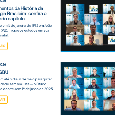
2026
entos da História da
gia Brasileira: confira o
do capítulo
 em 5 de janeiro de 1913 em João
(PB), iniciou os estudos em sua
natal.
MAIS
2026
 SBU
m até o dia 31 de maio para quitar
idade sem reajuste — o último
o ocorreu em 1º de junho de 2025.
MAIS