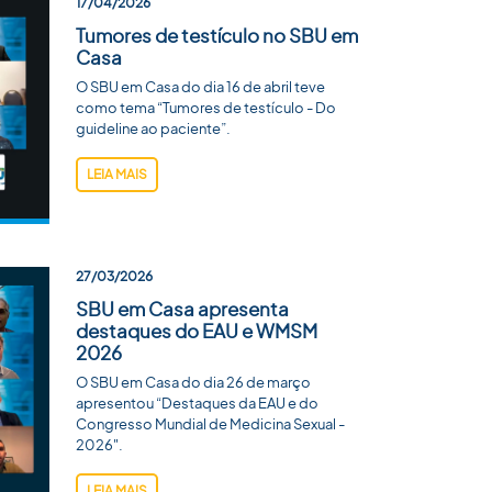
17/04/2026
Tumores de testículo no SBU em
Casa
O SBU em Casa do dia 16 de abril teve
como tema “Tumores de testículo - Do
guideline ao paciente”.
LEIA MAIS
27/03/2026
SBU em Casa apresenta
destaques do EAU e WMSM
2026
O SBU em Casa do dia 26 de março
apresentou “Destaques da EAU e do
Congresso Mundial de Medicina Sexual -
2026".
LEIA MAIS