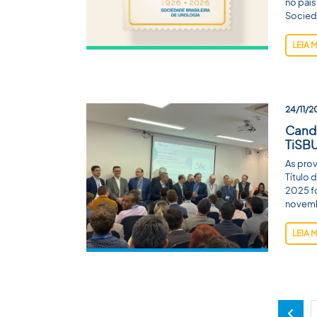
no país
Socied
LEIA 
24/11/2
Candi
TiSBU
As prov
Título 
2025 fo
novemb
LEIA 