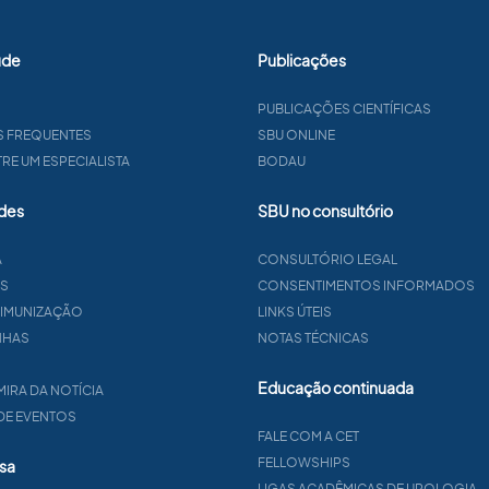
úde
Publicações
PUBLICAÇÕES CIENTÍFICAS
S FREQUENTES
SBU ONLINE
E UM ESPECIALISTA
BODAU
des
SBU no consultório
A
CONSULTÓRIO LEGAL
AS
CONSENTIMENTOS INFORMADOS
 IMUNIZAÇÃO
LINKS ÚTEIS
NHAS
NOTAS TÉCNICAS
Educação continuada
MIRA DA NOTÍCIA
 DE EVENTOS
FALE COM A CET
FELLOWSHIPS
sa
LIGAS ACADÊMICAS DE UROLOGIA