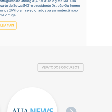
ortuguesa de Urologia (APU), a urologista Dra. Júlia
uarte de Souza (MG) e o residente Dr. João Guilherme
runca (SP) foram selecionados para um intercâmbio
m Portugal.
LEIA MAIS
VEJA TODOS OS CURSOS