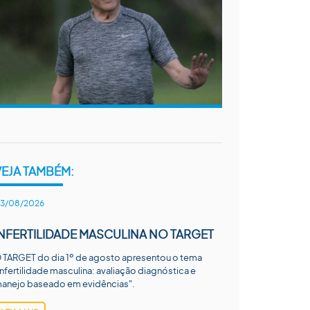
VEJA TAMBÉM:
3/08/2026
INFERTILIDADE MASCULINA NO TARGET
 TARGET do dia 1º de agosto apresentou o tema
Infertilidade masculina: avaliação diagnóstica e
anejo baseado em evidências".