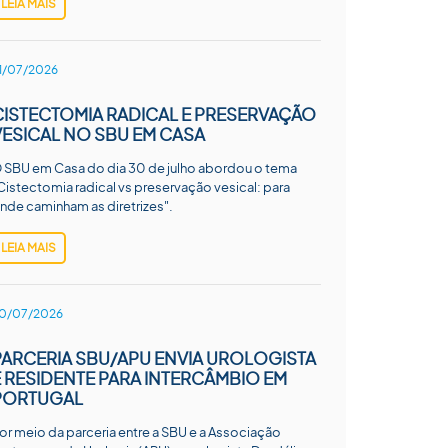
LEIA MAIS
1/07/2026
CISTECTOMIA RADICAL E PRESERVAÇÃO
VESICAL NO SBU EM CASA
 SBU em Casa do dia 30 de julho abordou o tema
Cistectomia radical vs preservação vesical: para
nde caminham as diretrizes".
LEIA MAIS
0/07/2026
PARCERIA SBU/APU ENVIA UROLOGISTA
E RESIDENTE PARA INTERCÂMBIO EM
PORTUGAL
or meio da parceria entre a SBU e a Associação