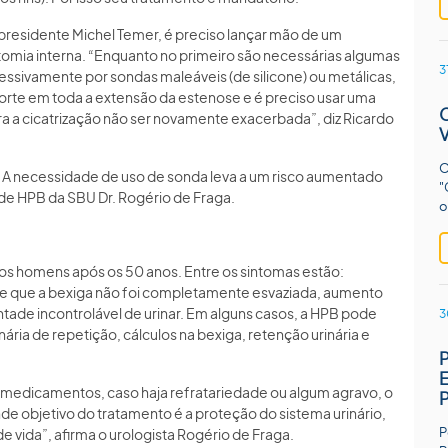
presidente Michel Temer, é preciso lançar mão de um
otomia interna. “Enquanto no primeiro são necessárias algumas
3
ressivamente por sondas maleáveis (de silicone) ou metálicas,
rte em toda a extensão da estenose e é preciso usar uma
ra a cicatrização não ser novamente exacerbada”, diz Ricardo
O
 A necessidade de uso de sonda leva a um risco aumentado
"
e HPB da SBU Dr. Rogério de Fraga.
o
 homens após os 50 anos. Entre os sintomas estão:
ão de que a bexiga não foi completamente esvaziada, aumento
ntade incontrolável de urinar. Em alguns casos, a HPB pode
3
ária de repetição, cálculos na bexiga, retenção urinária e
 medicamentos, caso haja refratariedade ou algum agravo, o
de objetivo do tratamento é a proteção do sistema urinário,
P
e vida”, afirma o urologista Rogério de Fraga.