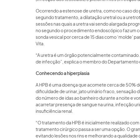
Ocorrendo a estenose de uretra, como no caso do 
segundo tratamento, a dilatação uretral ou a uretr
sessões nas quais a uretra vai sendo alargada prog
no segundo o procedimento endoscópico faz um co
sonda vesical por cerca de 15 dias como ‘molde’ pa
Vita.
“A uretra é um órgão potencialmente contaminado.
de infecção”, explica o membro do Departamento d
Conhecendo a hiperplasia
A HPB é uma doença que acomete cerca de 50% dos
dificuldade de urinar, jato urinário fraco, sensaç
do número de idas ao banheiro durante a noite e vo
acarretar presença de sangue na urina, infecção urin
insuficiência renal.
“O tratamento da HPB é inicialmente realizado com
tratamento cirúrgico passa a ser uma opção. O gran
evitando lesões nos rins e melhorando a qualidade d