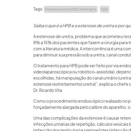
Tags:
hiperplasia prostática benigna
hpb
Saiba o que é a HPB e a estenose de uretra e por qu
A estenose de uretra, problema que acometeu rec
8% a 15% dos pacientes que fazem a cirurgia para t
com a literatura médica. A intercorrência é uma c
para diminuir sua pressão sob a uretra, canal condut
O tratamento para HPB pode ser feito por via endos
videolaparoscópica ou robótico-assistida), depe
escolhidas, há manipulação do canal urinário (uret
estenose (estreitamento) uretral”, explica o chef
Dr. Ricardo Vita.
Como o procedimento endoscópico realizado no pres
forçadamente alargada pelo calibre do aparelho, o 
Uma das complicações da estenose é causar retençã
infecções urinárias de repetição, cálculos vesicais (
(infecção dos testículos) e pielonefrites (infecção 