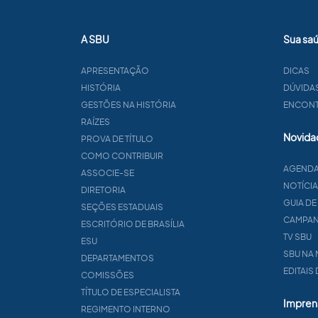
A SBU
Sua sa
APRESENTAÇÃO
DICAS
HISTÓRIA
DÚVIDA
GESTÕES NA HISTÓRIA
ENCONTR
RAÍZES
Novida
PROVA DE TÍTULO
COMO CONTRIBUIR
AGEND
ASSOCIE-SE
NOTÍCI
DIRETORIA
GUIA DE
SEÇÕES ESTADUAIS
CAMPA
ESCRITÓRIO DE BRASÍLIA
TV SBU
ESU
SBU NA 
DEPARTAMENTOS
EDITAIS
COMISSÕES
TÍTULO DE ESPECIALISTA
Impren
REGIMENTO INTERNO