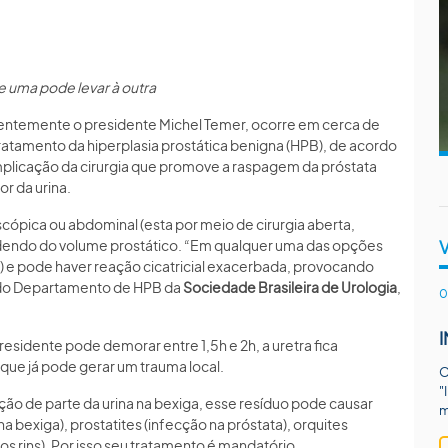
e uma pode levar à outra
entemente o presidente Michel Temer, ocorre em cerca de
ratamento da hiperplasia prostática benigna (HPB), de acordo
omplicação da cirurgia que promove a raspagem da próstata
or da urina.
cópica ou abdominal (esta por meio de cirurgia aberta,
ndendo do volume prostático. “Em qualquer uma das opções
ra) e pode haver reação cicatricial exacerbada, provocando
e do Departamento de HPB da
Sociedade Brasileira de Urologia
,
0
idente pode demorar entre 1,5h e 2h, a uretra fica
que já pode gerar um trauma local.
O
"
o de parte da urina na bexiga, esse resíduo pode causar
m
na bexiga), prostatites (infecção na próstata), orquites
dos rins). Por isso seu tratamento é mandatório.