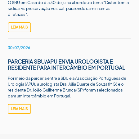
O SBU em Casa do dia 30 de julho abordou o tema "Cistectomia
radical vs preservação vesical: para onde caminham as
diretrizes".
LEIA MAIS
30/07/2026
PARCERIA SBU/APU ENVIA UROLOGISTA E
RESIDENTE PARA INTERCÂMBIO EM PORTUGAL
Por meio da parceria entre a SBU e a Associação Portuguesa de
Urologia (APU), a urologista Dra. Júlia Duarte de Souza (MG) e o
residente Dr. João Guilherme Brunca (SP) foram selecionados
para um intercâmbio em Portugal.
LEIA MAIS