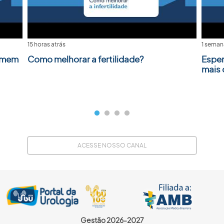
15 horas atrás
1 seman
homem
Como melhorar a fertilidade?
Esper
mais
ACESSE NOSSO CANAL
Gestão 2026-2027