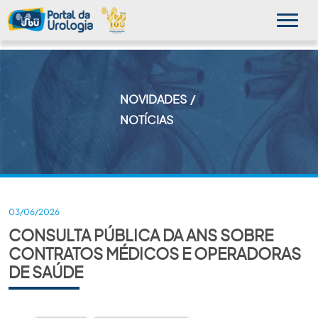
NOVIDADES
MINHA SBU
NOTÍCIAS
A SBU
SUA SAÚDE
NOVIDADES
03/06/2026
CONSULTA PÚBLICA DA ANS SOBRE
PUBLICAÇÕES
CONTRATOS MÉDICOS E OPERADORAS
SBU NO CONSULTÓRIO
DE SAÚDE
EDUCAÇÃO CONTINUADA