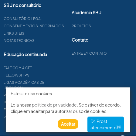
SBU no consultório
Academia SBU
CONSULTÓRIO LEGAL
CONSENTIMENTOS INFORMADOS
PROJETOS
LINKS ÚTEIS
Contato
NOTAS TÉCNICAS
ENTRE EM CONTATO
Educação continuada
FALE COM A CET
FELLOWSHIPS
LIGAS ACADÊMICAS DE
UROLOGIA
Este site usa cookies
PAPER
PROCET
Leia nossa
política de privacidade
. Se estiver de acordo,
EDITAIS
clique em aceitar para autorizar o uso de cookies.
PROGRAMA DE RESIDÊNCIA
Aceitar