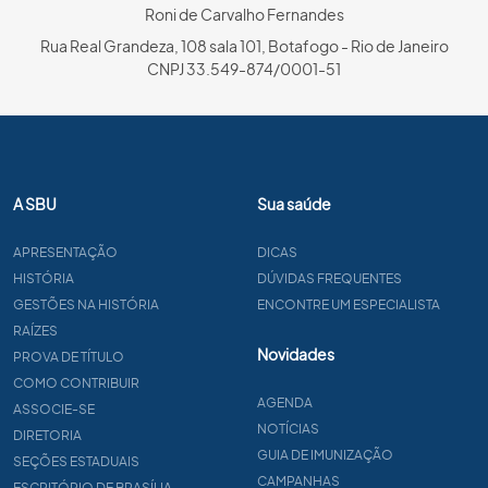
Roni de Carvalho Fernandes
Rua Real Grandeza, 108 sala 101, Botafogo - Rio de Janeiro
CNPJ 33.549-874/0001-51
A SBU
Sua saúde
APRESENTAÇÃO
DICAS
HISTÓRIA
DÚVIDAS FREQUENTES
GESTÕES NA HISTÓRIA
ENCONTRE UM ESPECIALISTA
RAÍZES
Novidades
PROVA DE TÍTULO
COMO CONTRIBUIR
AGENDA
ASSOCIE-SE
NOTÍCIAS
DIRETORIA
GUIA DE IMUNIZAÇÃO
SEÇÕES ESTADUAIS
CAMPANHAS
ESCRITÓRIO DE BRASÍLIA