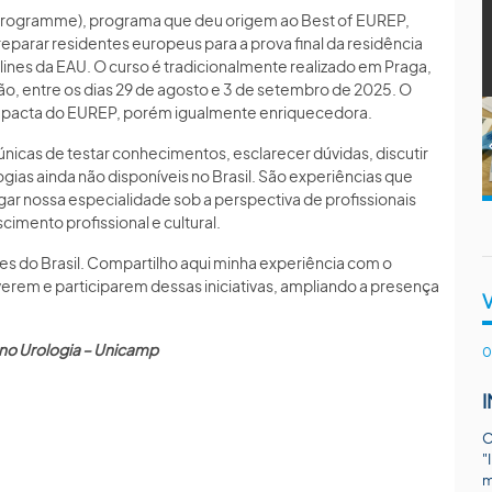
Programme), programa que deu origem ao Best of EUREP,
eparar residentes europeus para a prova final da residência
ines da EAU. O curso é tradicionalmente realizado em Praga,
ão, entre os dias 29 de agosto e 3 de setembro de 2025. O
pacta do EUREP, porém igualmente enriquecedora.
cas de testar conhecimentos, esclarecer dúvidas, discutir
gias ainda não disponíveis no Brasil. São experiências que
ar nossa especialidade sob a perspectiva de profissionais
imento profissional e cultural.
s do Brasil. Compartilho aqui minha experiência com o
everem e participarem dessas iniciativas, ampliando a presença
ano Urologia – Unicamp
0
O
"
m