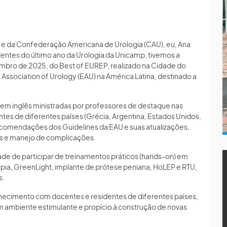
U) e da Confederação Americana de Urologia (CAU), eu, Ana
identes do último ano da Urologia da Unicamp, tivemos a
zembro de 2025, do Best of EUREP, realizado na Cidade do
 Association of Urology (EAU) na América Latina, destinado a
s em inglês ministradas por professores de destaque nas
ntes de diferentes países (Grécia, Argentina, Estados Unidos,
recomendações dos Guidelines da EAU e suas atualizações,
cas e manejo de complicações.
dade de participar de treinamentos práticos (hands-on) em
pia, GreenLight, implante de prótese peniana, HoLEP e RTU,
s.
nhecimento com docentes e residentes de diferentes países,
m ambiente estimulante e propício à construção de novas