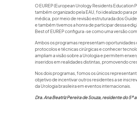
O EUREP (European Urology Residents Education 
também organizado pela EAU, foi idealizado para pr
médica, por meio de revisão estruturada dos Guidel
e também tivemos a honra de participar dessa ediç
Best of EUREP configura-se como uma versão com
Ambos os programas representam oportunidades úni
protocolos e técnicas cirúrgicas e conhecer tecnolo
ampliam a visão sobre a Urologia e permitem enxerg
inseridos em realidades distintas, promovendo cresc
Nos dois programas, fomos os únicos representante
objetivo de incentivar outros residentes a se inscr
da Urologia brasileira em eventos internacionais.
Dra. Ana Beatriz Pereira de Souza, residente do 5º 