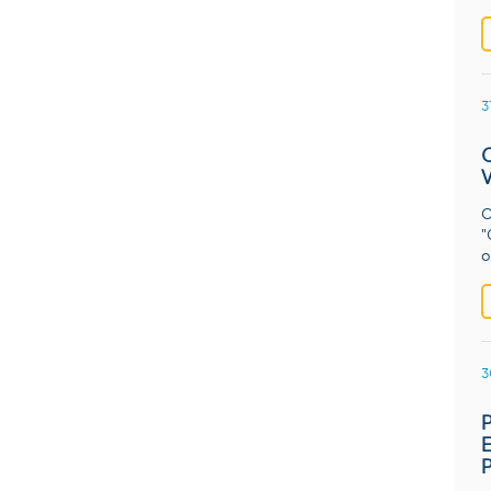
3
O
"
o
3