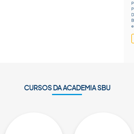
P
P
D
B
e
CURSOS DA ACADEMIA SBU