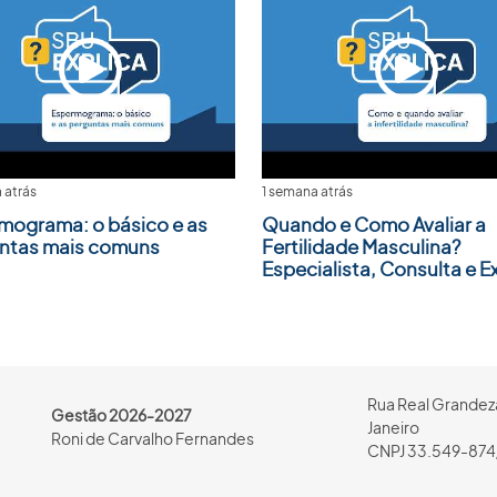
 atrás
1 semana atrás
mograma: o básico e as
Quando e Como Avaliar a
ntas mais comuns
Fertilidade Masculina?
Especialista, Consulta e 
Rua Real Grandeza
Gestão 2026-2027
Janeiro
Roni de Carvalho Fernandes
CNPJ 33.549-874