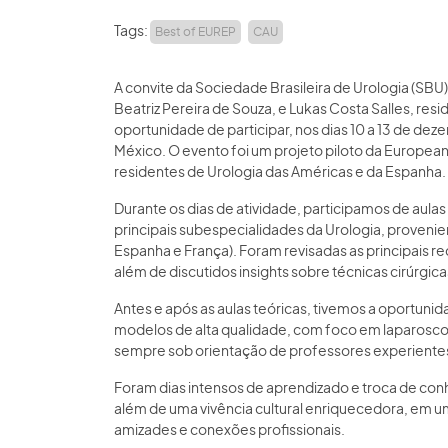
Tags:
Best of EUREP
CAU
A convite da Sociedade Brasileira de Urologia (SB
Beatriz Pereira de Souza, e Lukas Costa Salles, res
oportunidade de participar, nos dias 10 a 13 de de
México. O evento foi um projeto piloto da European
residentes de Urologia das Américas e da Espanha.
Durante os dias de atividade, participamos de aula
principais subespecialidades da Urologia, provenie
Espanha e França). Foram revisadas as principais 
além de discutidos insights sobre técnicas cirúrgi
Antes e após as aulas teóricas, tivemos a oportuni
modelos de alta qualidade, com foco em laparosco
sempre sob orientação de professores experiente
Foram dias intensos de aprendizado e troca de co
além de uma vivência cultural enriquecedora, em u
amizades e conexões profissionais.