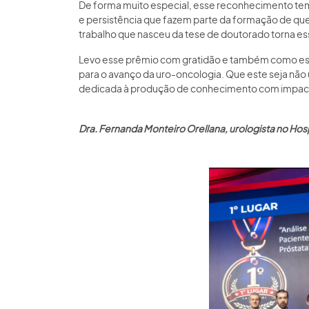
De forma muito especial, esse reconhecimento tem 
e persistência que fazem parte da formação de qu
trabalho que nasceu da tese de doutorado torna e
Levo esse prêmio com gratidão e também como est
para o avanço da uro-oncologia. Que este seja nã
dedicada à produção de conhecimento com impacto
Dra. Fernanda Monteiro Orellana, urologista no Hos