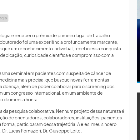
ogia
ogia e receber o prêmio de primeiro lugar de trabalho
e doutorado foi uma experiência profundamente marcante,
o que um reconhecimento individual, recebo essa conquista
dedicação, curiosidade científica e compromisso com a
plasma seminal em pacientes com suspeita de câncer de
 medicina mais precisa, que busque novas ferramentas
a doença, além de poder colaborar para o screening dos
em um congresso internacional, em um ambiente de
ivo de imensa honra.
 da pesquisa colaborativa. Nenhum projeto dessa natureza é
ição de orientadores, colaboradores, instituições, pacientes
forma, participaram dessa trajetória. A eles, meu sincero
 Dr. Lucas Fornazieri, Dr. Giuseppe Leite.