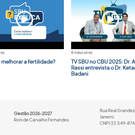
rás
8 mêss atrás
melhorar a fertilidade?
TV SBU no CBU 2025: Dr. A
Rassi entrevista o Dr. Keta
Badani
Rua Real Grandeza
Gestão 2026-2027
Janeiro
Roni de Carvalho Fernandes
CNPJ 33.549-874