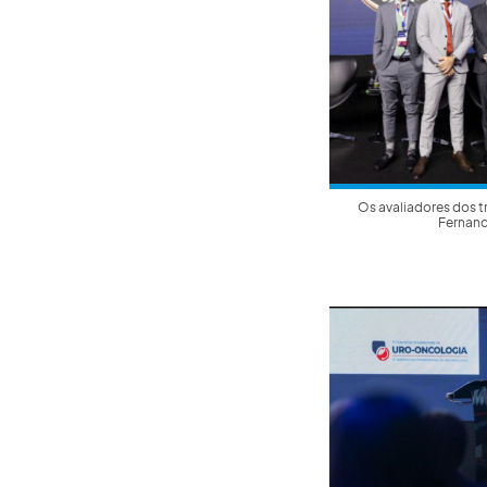
Os avaliadores dos t
Fernanda