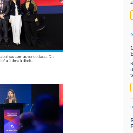
4
0
rabalhos com as vencedoras. Dra.
 é a última à direita
N
d
t
0