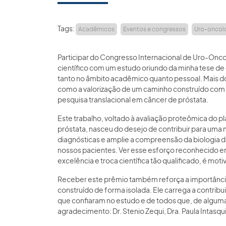
Tags:
Acadêmicos
Eventos e congressos
Uro-oncol
Participar do Congresso Internacional de Uro-Oncol
científico com um estudo oriundo da minha tese d
tanto no âmbito acadêmico quanto pessoal. Mais d
como a valorização de um caminho construído com 
pesquisa translacional em câncer de próstata.
Este trabalho, voltado à avaliação proteômica do 
próstata, nasceu do desejo de contribuir para uma
diagnósticas e amplie a compreensão da biologia d
nossos pacientes. Ver esse esforço reconhecido 
excelência e troca científica tão qualificado, é mot
Receber este prêmio também reforça a importância
construído de forma isolada. Ele carrega a contribu
que confiaram no estudo e de todos que, de alguma 
agradecimento: Dr. Stenio Zequi, Dra. Paula Intasqui,