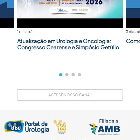
1 dia atrás
3 dias a
Atualização em Urologia e Oncologia:
Como 
Congresso Cearense e Simpósio Getúlio
ACESSE NOSSO CANAL