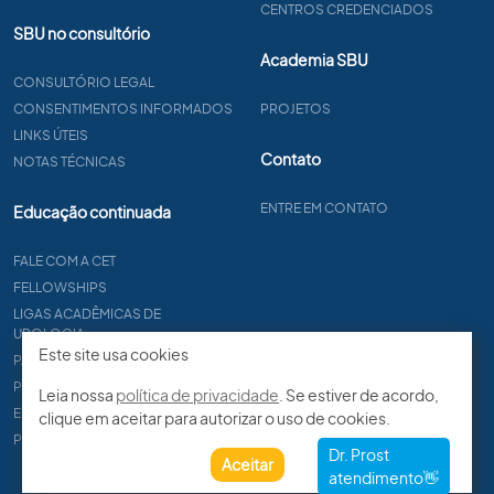
CENTROS CREDENCIADOS
SBU no consultório
Academia SBU
CONSULTÓRIO LEGAL
CONSENTIMENTOS INFORMADOS
PROJETOS
LINKS ÚTEIS
Contato
NOTAS TÉCNICAS
ENTRE EM CONTATO
Educação continuada
FALE COM A CET
FELLOWSHIPS
LIGAS ACADÊMICAS DE
UROLOGIA
Este site usa cookies
PAPER
PROCET
Leia nossa
política de privacidade
. Se estiver de acordo,
EDITAIS
clique em aceitar para autorizar o uso de cookies.
PROGRAMA DE RESIDÊNCIA
Aceitar