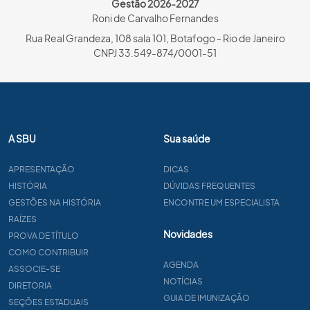
Gestão 2026-2027
Roni de Carvalho Fernandes
Rua Real Grandeza, 108 sala 101, Botafogo - Rio de Janeiro
CNPJ 33.549-874/0001-51
A SBU
Sua saúde
APRESENTAÇÃO
DICAS
HISTÓRIA
DÚVIDAS FREQUENTES
GESTÕES NA HISTÓRIA
ENCONTRE UM ESPECIALISTA
RAÍZES
Novidades
PROVA DE TÍTULO
COMO CONTRIBUIR
AGENDA
ASSOCIE-SE
NOTÍCIAS
DIRETORIA
GUIA DE IMUNIZAÇÃO
SEÇÕES ESTADUAIS