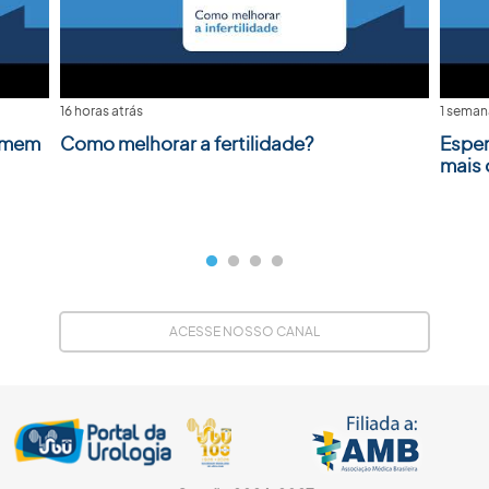
16 horas atrás
1 seman
homem
Como melhorar a fertilidade?
Esper
mais
ACESSE NOSSO CANAL