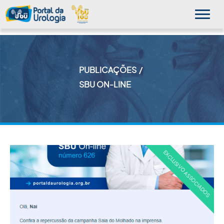
PUBLICAÇÕES
MINHA SBU
SBU ON-LINE
A SBU
SUA SAÚDE
NOVIDADES
PUBLICAÇÕES
SBU NO CONSULTÓRIO
EDUCAÇÃO CONTINUADA