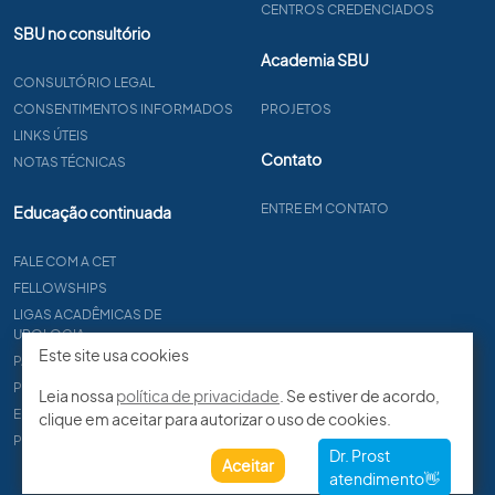
CENTROS CREDENCIADOS
SBU no consultório
Academia SBU
CONSULTÓRIO LEGAL
CONSENTIMENTOS INFORMADOS
PROJETOS
LINKS ÚTEIS
Contato
NOTAS TÉCNICAS
ENTRE EM CONTATO
Educação continuada
FALE COM A CET
FELLOWSHIPS
LIGAS ACADÊMICAS DE
UROLOGIA
Este site usa cookies
PAPER
PROCET
Leia nossa
política de privacidade
. Se estiver de acordo,
EDITAIS
clique em aceitar para autorizar o uso de cookies.
PROGRAMA DE RESIDÊNCIA
Aceitar