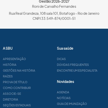
Gestão 2026-2027
Roni de Carvalho Fernandes
Rua Real Grandeza, 108 sala 101, Botafogo - Rio de Janeiro
CNPJ 33.549-874/0001-51
A SBU
Sua saúde
APRESENTAÇÃO
DICAS
HISTÓRIA
DÚVIDAS FREQUENTES
GESTÕES NA HISTÓRIA
ENCONTRE UM ESPECIALISTA
RAÍZES
Novidades
PROVA DE TÍTULO
COMO CONTRIBUIR
AGENDA
ASSOCIE-SE
NOTÍCIAS
DIRETORIA
GUIA DE IMUNIZAÇÃO
SEÇÕES ESTADUAIS