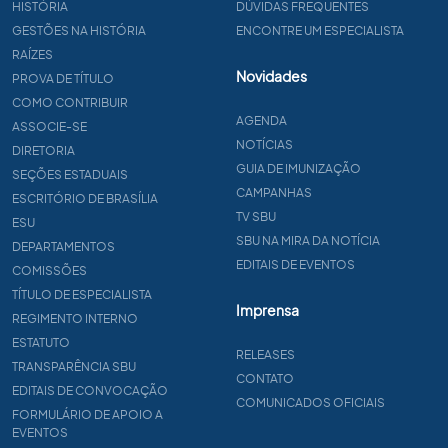
HISTÓRIA
DÚVIDAS FREQUENTES
GESTÕES NA HISTÓRIA
ENCONTRE UM ESPECIALISTA
RAÍZES
Novidades
PROVA DE TÍTULO
COMO CONTRIBUIR
AGENDA
ASSOCIE-SE
NOTÍCIAS
DIRETORIA
GUIA DE IMUNIZAÇÃO
SEÇÕES ESTADUAIS
CAMPANHAS
ESCRITÓRIO DE BRASÍLIA
TV SBU
ESU
SBU NA MIRA DA NOTÍCIA
DEPARTAMENTOS
EDITAIS DE EVENTOS
COMISSÕES
TÍTULO DE ESPECIALISTA
Imprensa
REGIMENTO INTERNO
ESTATUTO
RELEASES
TRANSPARÊNCIA SBU
CONTATO
EDITAIS DE CONVOCAÇÃO
COMUNICADOS OFICIAIS
FORMULÁRIO DE APOIO A
EVENTOS