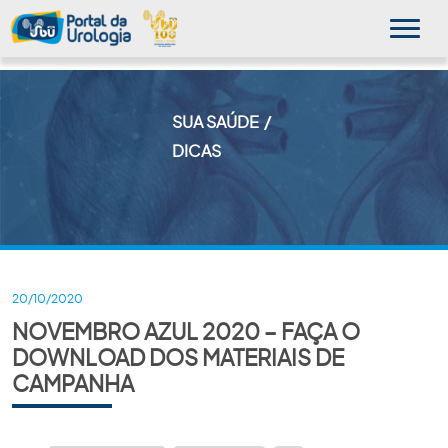
SUA SAÚDE
MINHA SBU
DICAS
A SBU
SUA SAÚDE
NOVIDADES
20/10/2020
NOVEMBRO AZUL 2020 – FAÇA O
PUBLICAÇÕES
DOWNLOAD DOS MATERIAIS DE
SBU NO CONSULTÓRIO
CAMPANHA
EDUCAÇÃO CONTINUADA