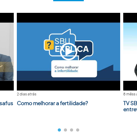
2 dias atrás
8 mêss 
safus
Como melhorar a fertilidade?
TV SB
entre