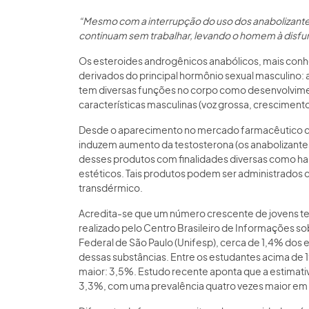
“Mesmo com a interrupção do uso dos anabolizantes
continuam sem trabalhar, levando o homem à disfunç
Os esteroides androgênicos anabólicos, mais con
derivados do principal hormônio sexual masculino: 
tem diversas funções no corpo como desenvolvimen
características masculinas (voz grossa, crescimento
Desde o aparecimento no mercado farmacêutico do
induzem aumento da testosterona (os anabolizante
desses produtos com finalidades diversas como hal
estéticos. Tais produtos podem ser administrados de 
transdérmico.
Acredita-se que um número crescente de jovens te
realizado pelo Centro Brasileiro de Informações so
Federal de São Paulo (Unifesp), cerca de 1,4% dos e
dessas substâncias. Entre os estudantes acima de 
maior: 3,5%. Estudo recente aponta que a estimati
3,3%, com uma prevalência quatro vezes maior e