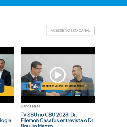
ACESSE NOSSO CANAL
2 anos atrás
TV SBU no CBU 2023: Dr.
logia
Filemon Casafus entrevista o Dr.
Braulio Manzo