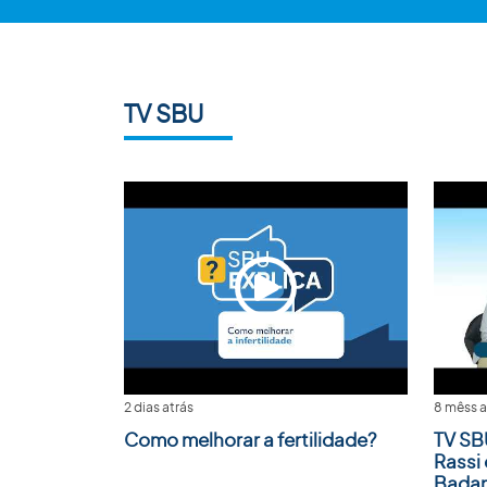
TV SBU
2 dias atrás
8 mêss a
Como melhorar a fertilidade?
TV SB
Rassi 
Badan