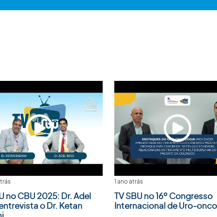
trás
1 ano atrás
U no CBU 2025: Dr. Adel
TV SBU no 16º Congresso
entrevista o Dr. Ketan
Internacional de Uro-onco
i