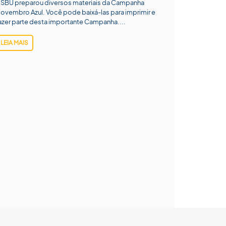
 SBU preparou diversos materiais da Campanha
ovembro Azul. Você pode baixá-las para imprimir e
azer parte desta importante Campanha....
LEIA MAIS