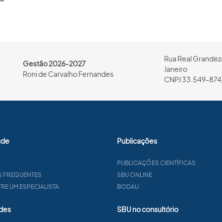
Rua Real Grandeza
Gestão 2026-2027
Janeiro
Roni de Carvalho Fernandes
CNPJ 33.549-874
úde
Publicações
PUBLICAÇÕES CIENTÍFICAS
S FREQUENTES
SBU ONLINE
E UM ESPECIALISTA
BODAU
des
SBU no consultório