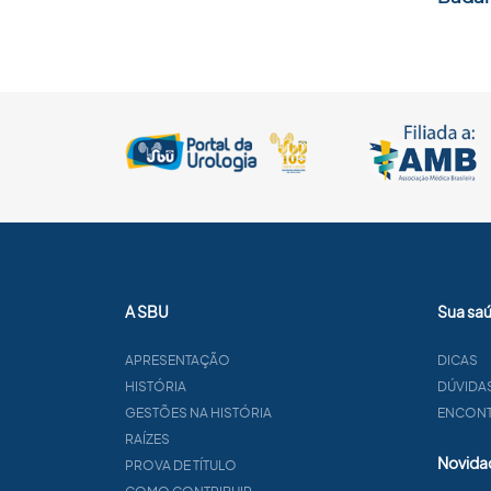
A SBU
Sua sa
APRESENTAÇÃO
DICAS
HISTÓRIA
DÚVIDA
GESTÕES NA HISTÓRIA
ENCONTR
RAÍZES
Novida
PROVA DE TÍTULO