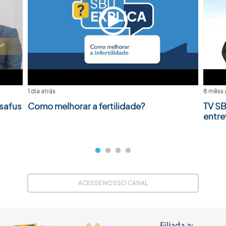
1 dia atrás
8 mêss 
safus
Como melhorar a fertilidade?
TV SB
entre
ACESSE NOSSO CANAL