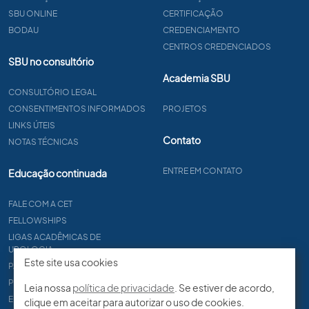
SBU ONLINE
CERTIFICAÇÃO
BODAU
CREDENCIAMENTO
CENTROS CREDENCIADOS
SBU no consultório
Academia SBU
CONSULTÓRIO LEGAL
CONSENTIMENTOS INFORMADOS
PROJETOS
LINKS ÚTEIS
Contato
NOTAS TÉCNICAS
ENTRE EM CONTATO
Educação continuada
FALE COM A CET
FELLOWSHIPS
LIGAS ACADÊMICAS DE
UROLOGIA
Este site usa cookies
PAPER
PROCET
Leia nossa
política de privacidade
. Se estiver de acordo,
EDITAIS
clique em aceitar para autorizar o uso de cookies.