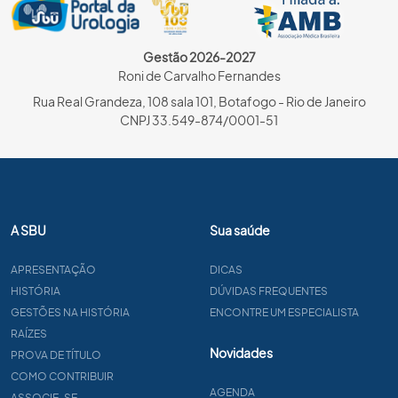
Gestão 2026-2027
Roni de Carvalho Fernandes
Rua Real Grandeza, 108 sala 101, Botafogo - Rio de Janeiro
CNPJ 33.549-874/0001-51
A SBU
Sua saúde
APRESENTAÇÃO
DICAS
HISTÓRIA
DÚVIDAS FREQUENTES
GESTÕES NA HISTÓRIA
ENCONTRE UM ESPECIALISTA
RAÍZES
Novidades
PROVA DE TÍTULO
COMO CONTRIBUIR
AGENDA
ASSOCIE-SE