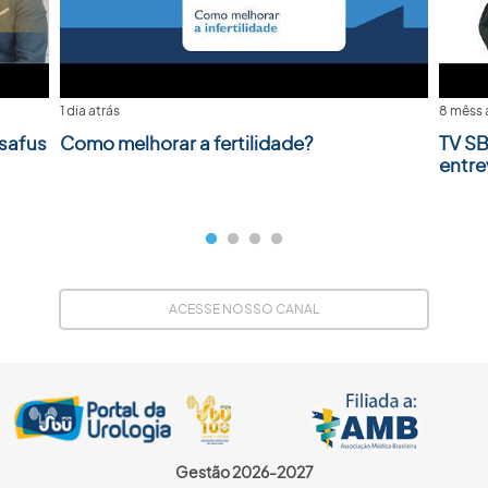
1 dia atrás
8 mêss 
safus
Como melhorar a fertilidade?
TV SB
entre
ACESSE NOSSO CANAL
Gestão 2026-2027