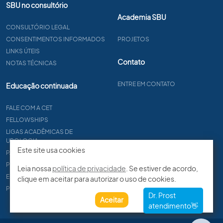
SBU no consultório
Academia SBU
CONSULTÓRIO LEGAL
CONSENTIMENTOS INFORMADOS
PROJETOS
LINKS ÚTEIS
Contato
NOTAS TÉCNICAS
ENTRE EM CONTATO
Educação continuada
FALE COM A CET
FELLOWSHIPS
LIGAS ACADÊMICAS DE
UROLOGIA
Este site usa cookies
PAPER
PROCET
Leia nossa
política de privacidade
. Se estiver de acordo,
EDITAIS
clique em aceitar para autorizar o uso de cookies.
PROGRAMA DE RESIDÊNCIA
Aceitar