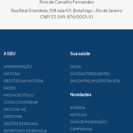
Roni de Carvalho Fernandes
Rua Real Grandeza, 108 sala 101, Botafogo - Rio de Janeiro
CNPJ 33.549-874/0001-51
A SBU
Sua saúde
APRESENTAÇÃO
DICAS
HISTÓRIA
DÚVIDAS FREQUENTES
GESTÕES NA HISTÓRIA
ENCONTRE UM ESPECIALISTA
RAÍZES
Novidades
PROVA DE TÍTULO
COMO CONTRIBUIR
AGENDA
ASSOCIE-SE
NOTÍCIAS
DIRETORIA
GUIA DE IMUNIZAÇÃO
SEÇÕES ESTADUAIS
CAMPANHAS
ESCRITÓRIO DE BRASÍLIA