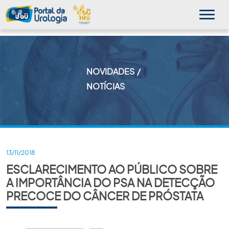
NOVIDADES
MINHA SBU
NOTÍCIAS
A SBU
SUA SAÚDE
NOVIDADES
13/11/2018
ESCLARECIMENTO AO PÚBLICO SOBRE
PUBLICAÇÕES
A IMPORTÂNCIA DO PSA NA DETECÇÃO
SBU NO CONSULTÓRIO
PRECOCE DO CÂNCER DE PRÓSTATA
EDUCAÇÃO CONTINUADA