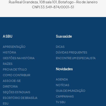
Rua Real Grandeza, 108 sala 101, Botafogo - Rio de Janeiro
CNPJ 33.549-874/0001-51
A SBU
Sua saúde
APRESENTAÇÃO
DICAS
HISTÓRIA
DÚVIDAS FREQUENTES
GESTÕES NA HISTÓRIA
ENCONTRE UM ESPECIALISTA
RAÍZES
Novidades
PROVA DE TÍTULO
COMO CONTRIBUIR
AGENDA
ASSOCIE-SE
NOTÍCIAS
DIRETORIA
GUIA DE IMUNIZAÇÃO
SEÇÕES ESTADUAIS
CAMPANHAS
ESCRITÓRIO DE BRASÍLIA
TV SBU
ESU