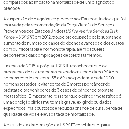
comparados ao impacto na mortalidade de um diagnóstico
precoce.
A suspensão do diagnóstico precoce nos Estados Unidos, que foi
motivada pela recomendação da Força-Tarefa de Serviços
Preventivos dos Estados Unidos (
US Preventive Services Task
Force – USPSTF
) em 2012, trouxe preocupação pelo substancial
aumento do número de casos de doença avançada e dos custos
com quimioterapia e hormonioterapia, além daqueles
decorrentes das complicações desses tratamentos.
Em maio de 2018, a própria USPSTF reconheceu que os
programas de rastreamento baseados na medida do PSA em
homens com idade entre 55 e 69 anos podem, a cada 1000
homens testados, evitar cerca de 2 mortes por câncer de
próstata e prevenir cerca de 3 casos de câncer de próstata
metastático. É importante ressaltar que o câncer metastático é
uma condição clínica muito mais grave, exigindo cuidados
específicos, mais custosos e reduzida chance de cura, perda de
qualidade de vida e elevada taxa de mortalidade.
A partir destas informações, a USPSTF concluiu que,
para