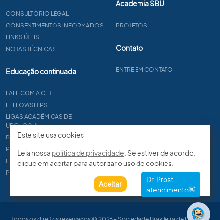
Academia SBU
CONSULTÓRIO LEGAL
CONSENTIMENTOS INFORMADOS
PROJETOS
LINKS ÚTEIS
Contato
NOTAS TÉCNICAS
ENTRE EM CONTATO
Educação continuada
FALE COM A CET
FELLOWSHIPS
LIGAS ACADÊMICAS DE
UROLOGIA
Este site usa cookies
PAPER
PROCET
Leia nossa
política de privacidade
. Se estiver de acordo,
EDITAIS
clique em aceitar para autorizar o uso de cookies.
PROGRAMA DE RESIDÊNCIA
Aceitar
Todos os direitos reservados © 2026 - Sociedade Brasileira de Urologia