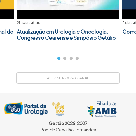
21 horas atrás
2 dias a
nal de
Atualização em Urologia e Oncologia:
Como 
Congresso Cearense e Simpósio Getúlio
ACESSE NOSSO CANAL
Gestão 2026-2027
Roni de Carvalho Fernandes