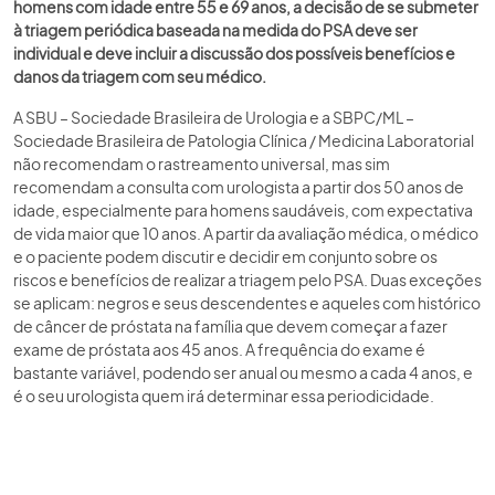
homens com idade entre 55 e 69 anos, a decisão de se submeter
à triagem periódica baseada na medida do PSA deve ser
individual e deve incluir a discussão dos possíveis benefícios e
danos da triagem com seu médico.
A SBU – Sociedade Brasileira de Urologia e a SBPC/ML –
Sociedade Brasileira de Patologia Clínica / Medicina Laboratorial
não recomendam o rastreamento universal, mas sim
recomendam a consulta com urologista a partir dos 50 anos de
idade, especialmente para homens saudáveis, com expectativa
de vida maior que 10 anos. A partir da avaliação médica, o médico
e o paciente podem discutir e decidir em conjunto sobre os
riscos e benefícios de realizar a triagem pelo PSA. Duas exceções
se aplicam: negros e seus descendentes e aqueles com histórico
de câncer de próstata na família que devem começar a fazer
exame de próstata aos 45 anos. A frequência do exame é
bastante variável, podendo ser anual ou mesmo a cada 4 anos, e
é o seu urologista quem irá determinar essa periodicidade.