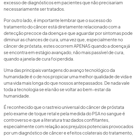
excesso de diagnósticos em pacientes que não precisariam
necessariamente ser tratados.
Por outro lado, é importante lembrar que o sucesso do
tratamento do câncer está diretamente relacionado com a
detecção precoce da doença e que aguardar por sintomas pode
diminuir as chances de cura, uma vez que, especialmente no
câncer de próstata, estes ocorrem APENAS quando a doença já
se encontra em estágio avançado, não mais passível de cura,
quando a janela de cura foi perdida.
Uma das principais vantagens do avanço tecnológico da
humanidade é o de nos propiciar uma melhor qualidade de vida e
uma vida mais longa do que nossos antepassados. De nada vale
toda a tecnologia se ela não se voltar ao bem-estar da
humanidade.
É reconhecido que o rastreio universal do câncer de próstata
pelo exame de toque retal e pela medida do PSA no sangue é
controverso e que a literatura traz dados conflitantes,
especialmente com relação aos prejuízos potenciais provocados
por um diagnóstico de câncer e efeitos colaterais do tratamento,