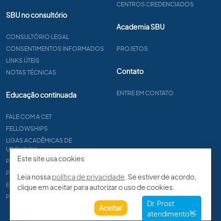
CENTROS CREDENCIADOS
SBU no consultório
Academia SBU
CONSULTÓRIO LEGAL
CONSENTIMENTOS INFORMADOS
PROJETOS
LINKS ÚTEIS
Contato
NOTAS TÉCNICAS
ENTRE EM CONTATO
Educação continuada
FALE COM A CET
FELLOWSHIPS
LIGAS ACADÊMICAS DE
UROLOGIA
Este site usa cookies
PAPER
PROCET
Leia nossa
política de privacidade
. Se estiver de acordo,
EDITAIS
clique em aceitar para autorizar o uso de cookies.
PROGRAMA DE RESIDÊNCIA
Aceitar