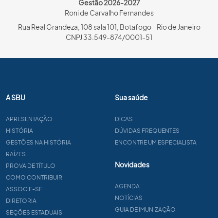
Gestão 2026-2027
Roni de Carvalho Fernandes
Rua Real Grandeza, 108 sala 101, Botafogo - Rio de Janeiro
CNPJ 33.549-874/0001-51
A SBU
Sua saúde
APRESENTAÇÃO
DICAS
HISTÓRIA
DÚVIDAS FREQUENTES
GESTÕES NA HISTÓRIA
ENCONTRE UM ESPECIALISTA
RAÍZES
Novidades
PROVA DE TÍTULO
COMO CONTRIBUIR
AGENDA
ASSOCIE-SE
NOTÍCIAS
DIRETORIA
GUIA DE IMUNIZAÇÃO
SEÇÕES ESTADUAIS