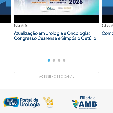
1 dia atrás
3 dias a
Atualização em Urologia e Oncologia:
Como 
Congresso Cearense e Simpósio Getúlio
ACESSE NOSSO CANAL