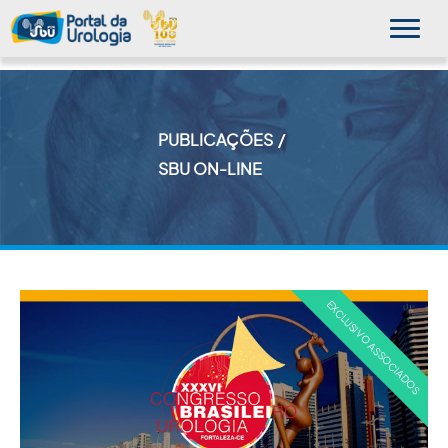
PUBLICAÇÕES
MINHA SBU
SBU ON-LINE
A SBU
SUA SAÚDE
NOVIDADES
PUBLICAÇÕES
SBU NO CONSULTÓRIO
EDUCAÇÃO CONTINUADA