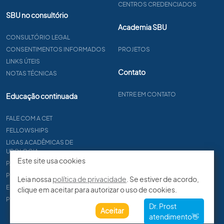
CENTROS CREDENCIADOS
SBU no consultório
Academia SBU
CONSULTÓRIO LEGAL
CONSENTIMENTOS INFORMADOS
PROJETOS
LINKS ÚTEIS
Contato
NOTAS TÉCNICAS
ENTRE EM CONTATO
Educação continuada
FALE COM A CET
FELLOWSHIPS
LIGAS ACADÊMICAS DE
UROLOGIA
Este site usa cookies
PAPER
PROCET
Leia nossa
política de privacidade
. Se estiver de acordo,
EDITAIS
clique em aceitar para autorizar o uso de cookies.
PROGRAMA DE RESIDÊNCIA
Aceitar