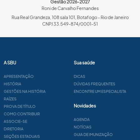
Gestão 2026-2027
Roni de Carvalho Fernandes
Rua Real Grandeza, 108 sala 101, Botafogo - Rio de Janeiro
CNPJ 33.549-874/0001-51
A SBU
Sua saúde
APRESENTAÇÃO
DICAS
HISTÓRIA
DÚVIDAS FREQUENTES
GESTÕES NA HISTÓRIA
ENCONTRE UM ESPECIALISTA
RAÍZES
Novidades
PROVA DE TÍTULO
COMO CONTRIBUIR
AGENDA
ASSOCIE-SE
NOTÍCIAS
DIRETORIA
GUIA DE IMUNIZAÇÃO
SEÇÕES ESTADUAIS