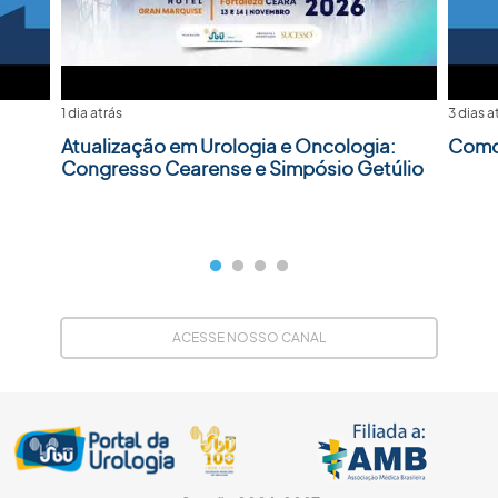
1 dia atrás
3 dias a
Atualização em Urologia e Oncologia:
Como 
Congresso Cearense e Simpósio Getúlio
ACESSE NOSSO CANAL