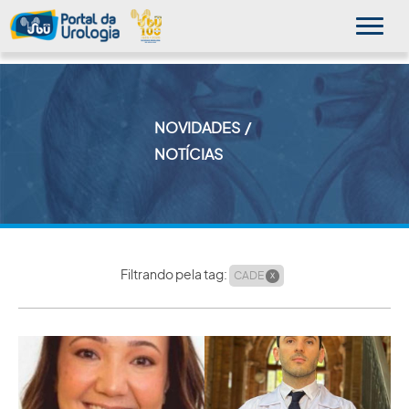
NOVIDADES
MINHA SBU
NOTÍCIAS
A SBU
SUA SAÚDE
NOVIDADES
Filtrando pela tag:
CADE
X
PUBLICAÇÕES
SBU NO CONSULTÓRIO
EDUCAÇÃO CONTINUADA