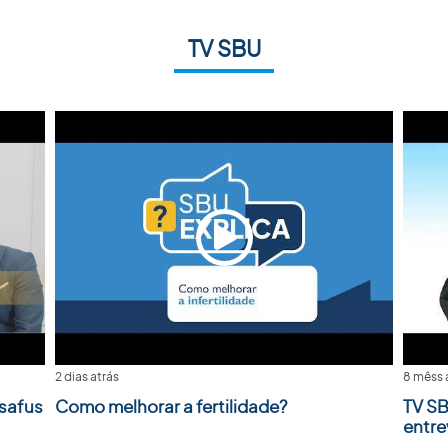
TV SBU
2 dias atrás
8 mêss 
safus
Como melhorar a fertilidade?
TV SB
entre