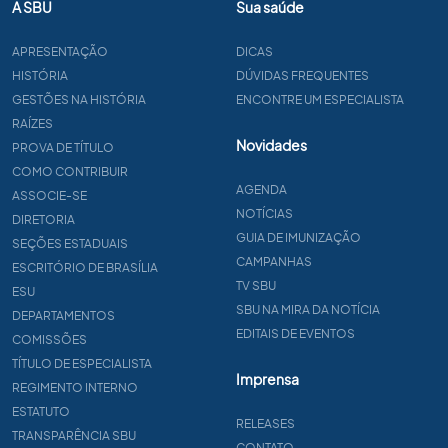
A SBU
Sua saúde
APRESENTAÇÃO
DICAS
HISTÓRIA
DÚVIDAS FREQUENTES
GESTÕES NA HISTÓRIA
ENCONTRE UM ESPECIALISTA
RAÍZES
Novidades
PROVA DE TÍTULO
COMO CONTRIBUIR
AGENDA
ASSOCIE-SE
NOTÍCIAS
DIRETORIA
GUIA DE IMUNIZAÇÃO
SEÇÕES ESTADUAIS
CAMPANHAS
ESCRITÓRIO DE BRASÍLIA
TV SBU
ESU
SBU NA MIRA DA NOTÍCIA
DEPARTAMENTOS
EDITAIS DE EVENTOS
COMISSÕES
TÍTULO DE ESPECIALISTA
Imprensa
REGIMENTO INTERNO
ESTATUTO
RELEASES
TRANSPARÊNCIA SBU
CONTATO