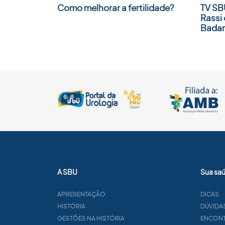
Como melhorar a fertilidade?
TV SB
Rassi 
Badan
A SBU
Sua sa
APRESENTAÇÃO
DICAS
HISTÓRIA
DÚVIDA
GESTÕES NA HISTÓRIA
ENCONTR