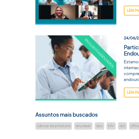
LEIA M
24/06/
Parti
Endou
Estamo
interna
compree
endouro
LEIA M
Assuntos mais buscados
câncer de próstata
enureser
sbu
HIV
dst
sífilis