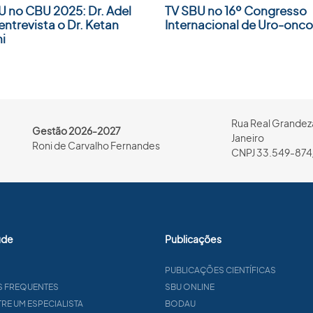
U no CBU 2025: Dr. Adel
TV SBU no 16º Congresso
entrevista o Dr. Ketan
Internacional de Uro-onco
i
Rua Real Grandeza
Gestão 2026-2027
Janeiro
Roni de Carvalho Fernandes
CNPJ 33.549-874
úde
Publicações
PUBLICAÇÕES CIENTÍFICAS
S FREQUENTES
SBU ONLINE
E UM ESPECIALISTA
BODAU