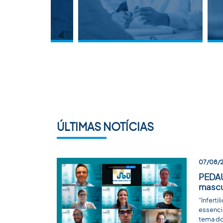
ÚLTIMAS NOTÍCIAS
07/08/
PEDAU
mascu
“Infert
essenci
tema do