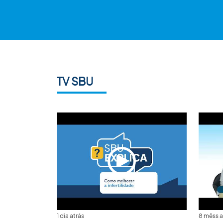
TV SBU
1 dia atrás
8 mêss a