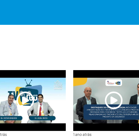
trás
1 ano atrás