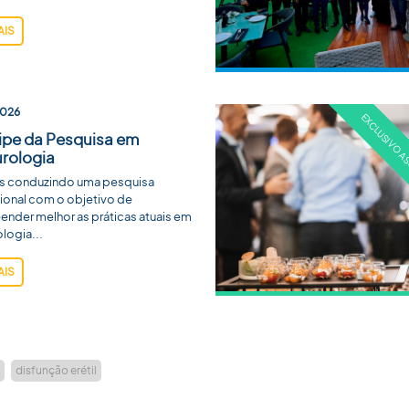
AIS
2026
cipe da Pesquisa em
rologia
s conduzindo uma pesquisa
cional com o objetivo de
nder melhor as práticas atuais em
logia...
AIS
disfunção erétil